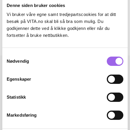
Denne siden bruker cookies
Ingredienser
Vi bruker våre egne samt tredjepartscookies for at ditt
Artikkelnummer: 230911038
besøk på VITA.no skal bli så bra som mulig. Du
godkjenner dette ved å klikke godkjenn eller når du
Omtaler
fortsetter å bruke nettbutikken.
Andre har også kjøpt..
Samtykkevalg
Nødvendig
Egenskaper
Statistikk
Markedsføring