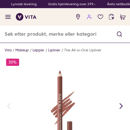
Lynrask levering
Gratis hjemlevering over 299,-
Årets nettbuti
Ingen
produkter
i
ønskeliste
Vita
Makeup
Lepper
Lipliner
The All-in-One Lipliner
30%