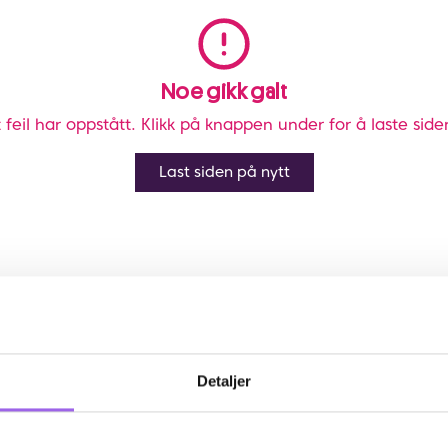
Noe gikk galt
 feil har oppstått. Klikk på knappen under for å laste side
Last siden på nytt
Detaljer