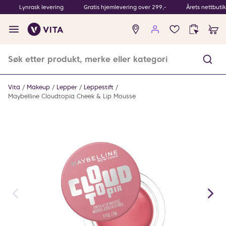
Lynrask levering
Gratis hjemlevering over 299,-
Årets nettbuti
Ingen
produkter
i
ønskeliste
Vita
Makeup
Lepper
Leppestift
Maybelline Cloudtopia Cheek & Lip Mousse