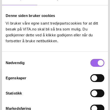
Beskrivelse
Denne siden bruker cookies
Bruk
Vi bruker våre egne samt tredjepartscookies for at ditt
Ingredienser
besøk på VITA.no skal bli så bra som mulig. Du
godkjenner dette ved å klikke godkjenn eller når du
Artikkelnummer: 260120011
fortsetter å bruke nettbutikken.
Omtaler
Samtykkevalg
Andre har også kjøpt..
Nødvendig
Egenskaper
Statistikk
Markedsføring