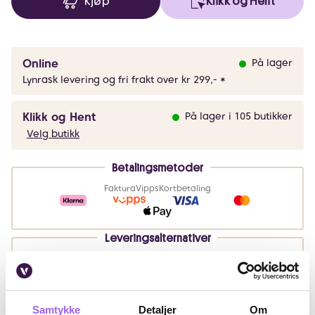
Kjøp
Klikk og Hent
Online
På lager
Lynrask levering og fri frakt over kr 299,- *
Klikk og Hent
På lager i 105 butikker
Velg butikk
Betalingsmetoder
Faktura
Vipps
Kortbetaling
Leveringsalternativer
Vi leverer med
Samtykke
Detaljer
Om