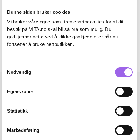
Fordeler
Denne siden bruker cookies
Ingredienser
Vi bruker våre egne samt tredjepartscookies for at ditt
besøk på VITA.no skal bli så bra som mulig. Du
Artikkelnummer: 240611033
godkjenner dette ved å klikke godkjenn eller når du
fortsetter å bruke nettbutikken.
Omtaler
Andre har også kjøpt..
Samtykkevalg
Nødvendig
Egenskaper
Statistikk
Markedsføring