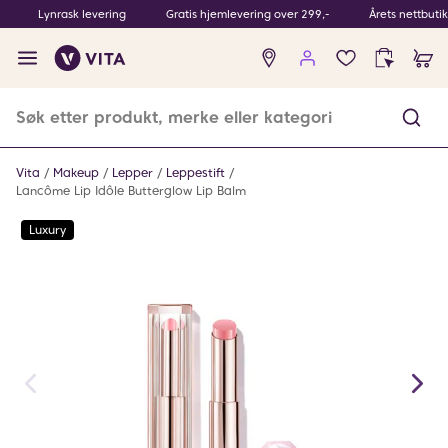
Lynrask levering
Gratis hjemlevering over 299,-
Årets nettbuti
Ingen
produkter
i
ønskeliste
Vita
Makeup
Lepper
Leppestift
Lancôme Lip Idôle Butterglow Lip Balm
Luxury