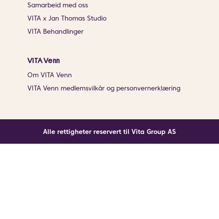
Samarbeid med oss
VITA x Jan Thomas Studio
VITA Behandlinger
VITA Venn
Om VITA Venn
VITA Venn medlemsvilkår og personvernerklæring
Alle rettigheter reservert til Vita Group AS
Noe gikk galt
En ukjent feil har oppstått. Klikk på knappen under for
å laste siden på nytt.