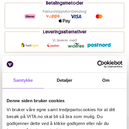
Betalingsmetoder
Faktura
Vipps
Kortbetaling
Leveringsalternativer
Vi leverer med
Beskrivelse
Samtykke
Detaljer
Om
Artikkelnummer: 250708012
Omtaler
Denne siden bruker cookies
Andre har også kjøpt..
Vi bruker våre egne samt tredjepartscookies for at ditt
besøk på VITA.no skal bli så bra som mulig. Du
godkjenner dette ved å klikke godkjenn eller når du