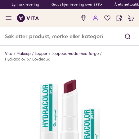
Lynrask levering
Gratis hjemlevering over 299,-
Årets nettbuti
Ingen
produkter
i
ønskeliste
Vita
Makeup
Lepper
Leppepomade med farge
Hydracolor 57 Bordeaux