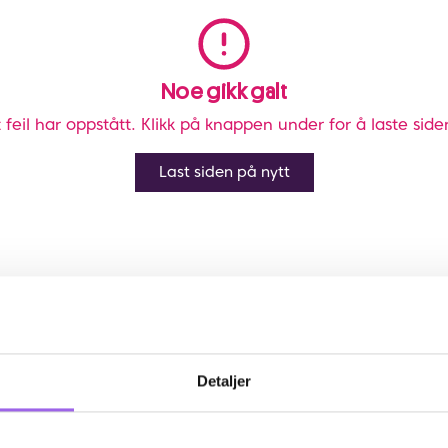
Noe gikk galt
 feil har oppstått. Klikk på knappen under for å laste side
Last siden på nytt
Detaljer