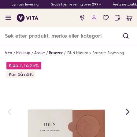
Lynrask levering
Gratis hjemlevering over 299,-
Årets nettbuti
Ingen
produkter
i
ønskeliste
Vita
Makeup
Ansikt
Bronzer
IDUN Minerals Bronzer Skymning
Kjøp 2, få 25%
Kun på nett