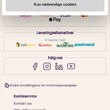
Betalingsmetoder
Kun nødvendige cookies
Faktura
Vipps
Kortbetaling
Leveringsalternativer
Vi leverer med
Følg oss
Endre innstillingene for informasjonskapsler
Kundeservice
Kontakt oss