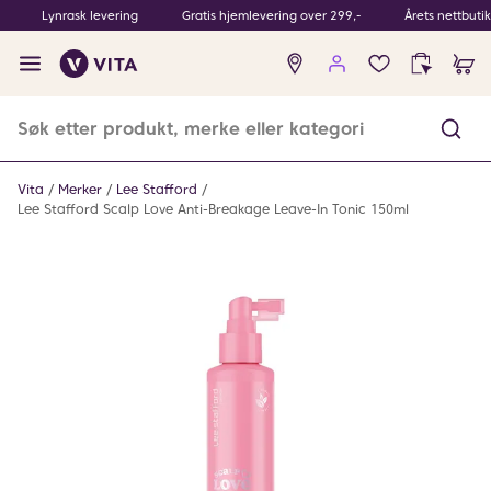
Lynrask levering
Gratis hjemlevering over 299,-
Årets nettbuti
Ingen
produkter
i
ønskeliste
Vita
Merker
Lee Stafford
Lee Stafford Scalp Love Anti-Breakage Leave-In Tonic 150ml