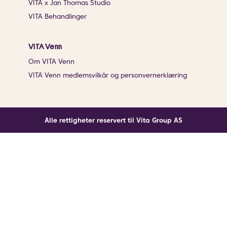
VITA x Jan Thomas Studio
VITA Behandlinger
VITA Venn
Om VITA Venn
VITA Venn medlemsvilkår og personvernerklæring
Alle rettigheter reservert til Vita Group AS
Noe gikk galt
En ukjent feil har oppstått. Klikk på knappen under for
å laste siden på nytt.