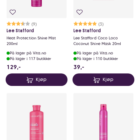
Karakter:
3.8 av 5 mulige
(9)
Karakter:
5.0 av 5 mulige
(3)
Lee Stafford
Lee Stafford
Heat Protection Shine Mist
Lee Stafford Coco Loco
200ml
Coconut Shine Mask 20ml
På lager på Vita.no
På lager på Vita.no
På lager i 117 butikker
På lager i 110 butikker
129 NOK
39 NOK
129,-
39,-
Kjøp
Kjøp