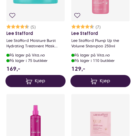
Karakter:
4.8 av 5 mulige
(5)
Karakter:
4.9 av 5 mulige
(7)
Lee Stafford
Lee Stafford
Lee Stafford Moisture Burst
Lee Stafford Plump Up the
Hydrating Treatment Mask
Volume Shampoo 250ml
200ml
På lager på Vita.no
På lager på Vita.no
På lager i 75 butikker
På lager i 110 butikker
169 NOK
129 NOK
169,-
129,-
Kjøp
Kjøp