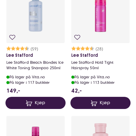
Karakter:
4.2 av 5 mulige
(59)
Karakter:
4.6 av 5 mulige
(28)
Lee Stafford
Lee Stafford
Lee Stafford Bleach Blondes Ice
Lee Stafford Hold Tight
White Toning Shampoo 250ml
Hairspray 50ml
På lager på Vita.no
På lager på Vita.no
På lager i 117 butikker
På lager i 113 butikker
149 NOK
42 NOK
149,-
42,-
Kjøp
Kjøp