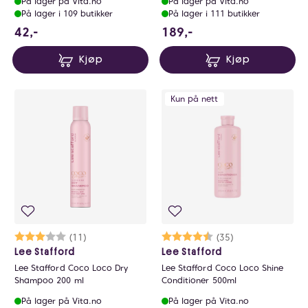
På lager på Vita.no
På lager på Vita.no
På lager i 109 butikker
På lager i 111 butikker
42 NOK
189 NOK
42,-
189,-
Kjøp
Kjøp
Kun på nett
Karakter:
3.0 av 5 mulige
(11)
Karakter:
4.8 av 5 mulige
(35)
Lee Stafford
Lee Stafford
Lee Stafford Coco Loco Dry
Lee Stafford Coco Loco Shine
Shampoo 200 ml
Conditioner 500ml
På lager på Vita.no
På lager på Vita.no