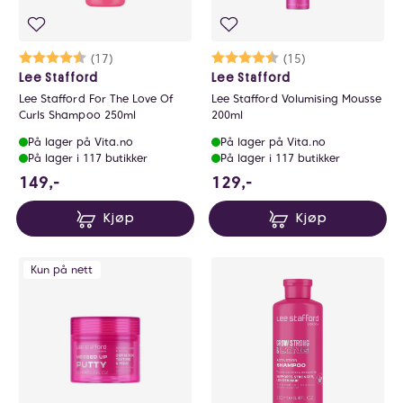
Karakter:
4.4 av 5 mulige
(17)
Karakter:
4.5 av 5 mulige
(15)
Lee Stafford
Lee Stafford
Lee Stafford For The Love Of
Lee Stafford Volumising Mousse
Curls Shampoo 250ml
200ml
På lager på Vita.no
På lager på Vita.no
På lager i 117 butikker
På lager i 117 butikker
149 NOK
129 NOK
149,-
129,-
Kjøp
Kjøp
Kun på nett