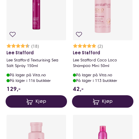
Karakter:
4.4 av 5 mulige
(18)
Karakter:
5.0 av 5 mulige
(2)
Lee Stafford
Lee Stafford
Lee Stafford Texturising Sea
Lee Stafford Coco Loco
Salt Spray 150ml
Shampoo Mini 50ml
På lager på Vita.no
På lager på Vita.no
På lager i 116 butikker
På lager i 113 butikker
129 NOK
42 NOK
129,-
42,-
Kjøp
Kjøp