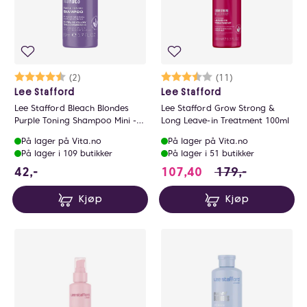
Karakter:
4.5 av 5 mulige
(2)
Karakter:
3.9 av 5 mulige
(11)
Lee Stafford
Lee Stafford
Lee Stafford Bleach Blondes
Lee Stafford Grow Strong &
Purple Toning Shampoo Mini -
Long Leave-in Treatment 100ml
50ml
På lager på Vita.no
På lager på Vita.no
På lager i 109 butikker
På lager i 51 butikker
42 NOK
107.4 i stedet for
42,-
107,40
179,-
Kjøp
Kjøp