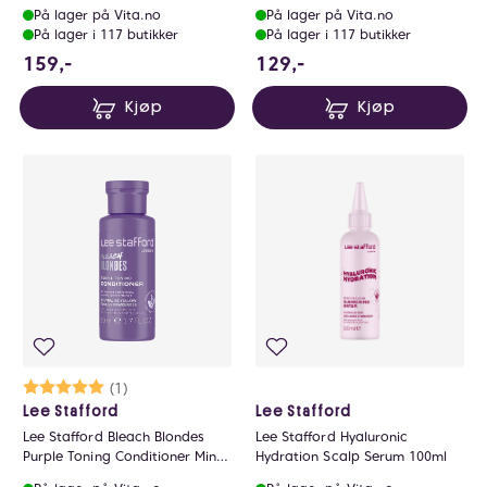
På lager på Vita.no
På lager på Vita.no
På lager i 117 butikker
På lager i 117 butikker
159 NOK
129 NOK
159,-
129,-
Kjøp
Kjøp
Karakter:
5.0 av 5 mulige
(1)
Lee Stafford
Lee Stafford
Lee Stafford Bleach Blondes
Lee Stafford Hyaluronic
Purple Toning Conditioner Mini -
Hydration Scalp Serum 100ml
50ml