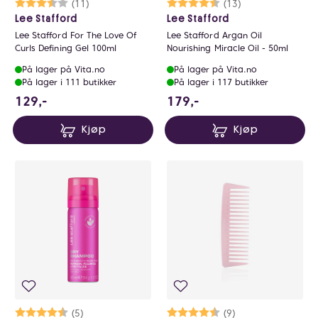
Karakter:
3.8 av 5 mulige
(11)
Karakter:
4.4 av 5 mulige
(13)
Lee Stafford
Lee Stafford
Lee Stafford For The Love Of
Lee Stafford Argan Oil
Curls Defining Gel 100ml
Nourishing Miracle Oil - 50ml
På lager på Vita.no
På lager på Vita.no
På lager i 111 butikker
På lager i 117 butikker
129 NOK
179 NOK
129,-
179,-
Kjøp
Kjøp
Karakter:
4.2 av 5 mulige
(5)
Karakter:
4.6 av 5 mulige
(9)