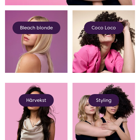
Bleach blonde
Coco Loco
Hårvekst
Styling