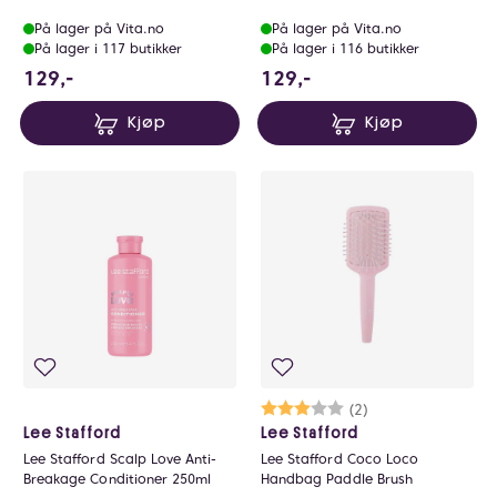
På lager på Vita.no
På lager på Vita.no
På lager i 117 butikker
På lager i 116 butikker
129 NOK
129 NOK
129,-
129,-
Kjøp
Kjøp
Karakter:
3.0 av 5 mulige
(2)
Lee Stafford
Lee Stafford
Lee Stafford Scalp Love Anti-
Lee Stafford Coco Loco
Breakage Conditioner 250ml
Handbag Paddle Brush