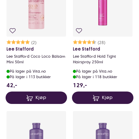
Karakter:
5.0 av 5 mulige
(2)
Karakter:
4.6 av 5 mulige
(28)
Lee Stafford
Lee Stafford
Lee Stafford Coco Loco Balsam
Lee Stafford Hold Tight
Mini 50ml
Hairspray 250ml
På lager på Vita.no
På lager på Vita.no
På lager i 113 butikker
På lager i 118 butikker
42 NOK
129 NOK
42,-
129,-
Kjøp
Kjøp