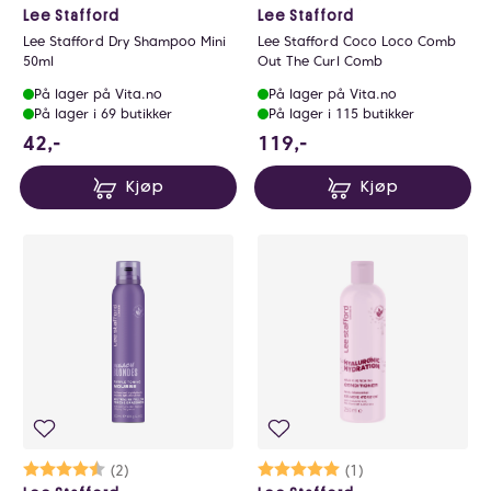
Lee Stafford
Lee Stafford
Lee Stafford Dry Shampoo Mini
Lee Stafford Coco Loco Comb
50ml
Out The Curl Comb
På lager på Vita.no
På lager på Vita.no
På lager i 69 butikker
På lager i 115 butikker
42 NOK
119 NOK
42,-
119,-
Kjøp
Kjøp
Karakter:
4.5 av 5 mulige
(2)
Karakter:
5.0 av 5 mulige
(1)