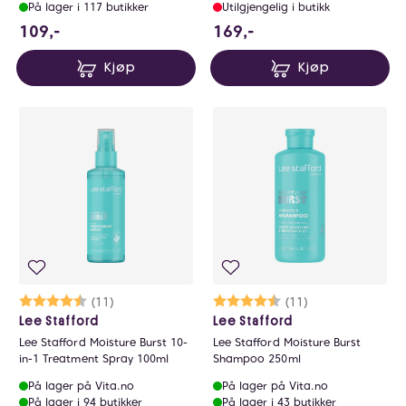
På lager i 117 butikker
Utilgjengelig i butikk
109 NOK
169 NOK
109,-
169,-
Kjøp
Kjøp
Karakter:
4.1 av 5 mulige
(11)
Karakter:
4.8 av 5 mulige
(11)
Lee Stafford
Lee Stafford
Lee Stafford Moisture Burst 10-
Lee Stafford Moisture Burst
in-1 Treatment Spray 100ml
Shampoo 250ml
På lager på Vita.no
På lager på Vita.no
På lager i 94 butikker
På lager i 43 butikker