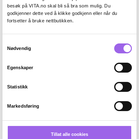
besøk på VITA.no skal bli så bra som mulig. Du
Karakter:
4.6 av 5 mulige
(12)
Karakter:
4.1 av 5 mulige
(7)
godkjenner dette ved å klikke godkjenn eller når du
Lee Stafford
Lee Stafford
fortsetter å bruke nettbutikken.
Lee Stafford Bleach Blondes Ice
Lee Stafford Bleach Blondes
White Toning Treatment Mask
Purple Toning Treatment Mask
200ml
200ml
På lager på Vita.no
På lager på Vita.no
Samtykkevalg
På lager i 99 butikker
På lager i 110 butikker
Nødvendig
169 NOK
169 NOK
169,-
169,-
Kjøp
Kjøp
Egenskaper
Statistikk
Markedsføring
Tillat alle cookies