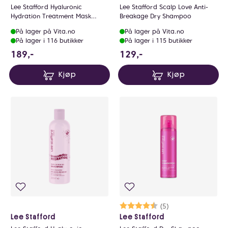
Lee Stafford Hyaluronic
Lee Stafford Scalp Love Anti-
Hydration Treatment Mask
Breakage Dry Shampoo
200ml
På lager på Vita.no
På lager på Vita.no
På lager i 116 butikker
På lager i 115 butikker
189 NOK
129 NOK
189,-
129,-
Kjøp
Kjøp
Karakter:
4.2 av 5 mulige
(5)
Lee Stafford
Lee Stafford