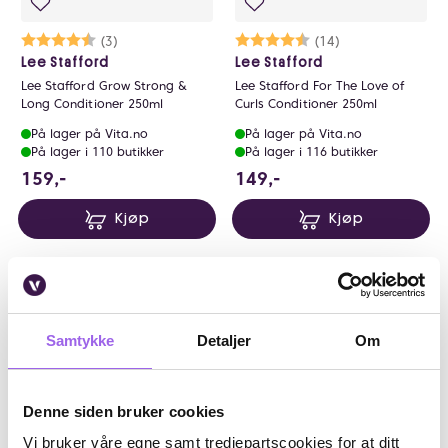
Karakter:
4.7 av 5 mulige
(3)
Karakter:
4.3 av 5 mulige
(14)
Lee Stafford
Lee Stafford
Lee Stafford Grow Strong &
Lee Stafford For The Love of
Long Conditioner 250ml
Curls Conditioner 250ml
På lager på Vita.no
På lager på Vita.no
På lager i 110 butikker
På lager i 116 butikker
159 NOK
149 NOK
159,-
149,-
Kjøp
Kjøp
Samtykke
Detaljer
Om
Denne siden bruker cookies
Vi bruker våre egne samt tredjepartscookies for at ditt