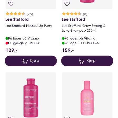
Karakter:
4.7 av 5 mulige
(26)
Karakter:
4.5 av 5 mulige
(8)
Lee Stafford
Lee Stafford
Lee Stafford Messed Up Putty
Lee Stafford Grow Strong &
Long Shampoo 250ml
På lager på Vita.no
På lager på Vita.no
Utilgjengelig i butikk
På lager i 112 butikker
129 NOK
159 NOK
129,-
159,-
Kjøp
Kjøp