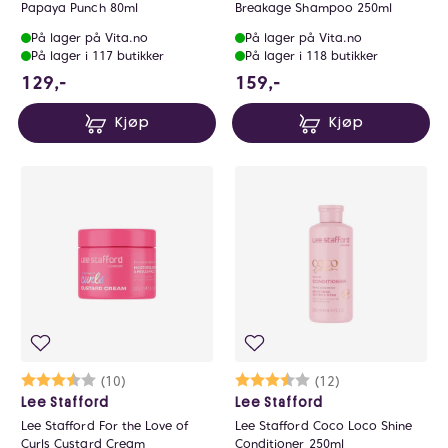
Papaya Punch 80ml
Breakage Shampoo 250ml
På lager på Vita.no
På lager på Vita.no
På lager i 117 butikker
På lager i 118 butikker
129 NOK
159 NOK
129,-
159,-
Kjøp
Kjøp
Karakter:
3.8 av 5 mulige
(10)
Karakter:
3.6 av 5 mulige
(12)
Lee Stafford
Lee Stafford
Lee Stafford For the Love of
Lee Stafford Coco Loco Shine
Curls Custard Cream
Conditioner 250ml