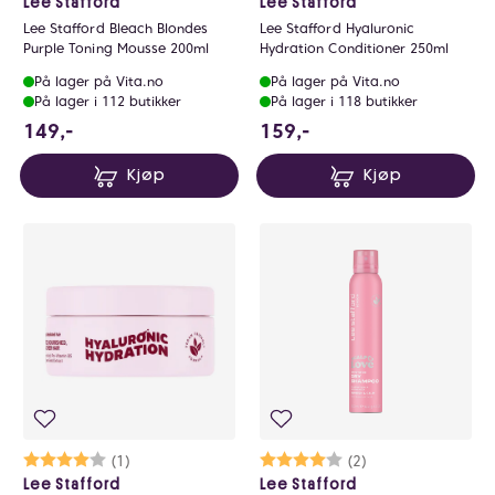
Lee Stafford
Lee Stafford
Lee Stafford Bleach Blondes
Lee Stafford Hyaluronic
Purple Toning Mousse 200ml
Hydration Conditioner 250ml
På lager på Vita.no
På lager på Vita.no
På lager i 112 butikker
På lager i 118 butikker
149 NOK
159 NOK
149,-
159,-
Kjøp
Kjøp
Karakter:
4.0 av 5 mulige
(1)
Karakter:
4.0 av 5 mulige
(2)
Lee Stafford
Lee Stafford