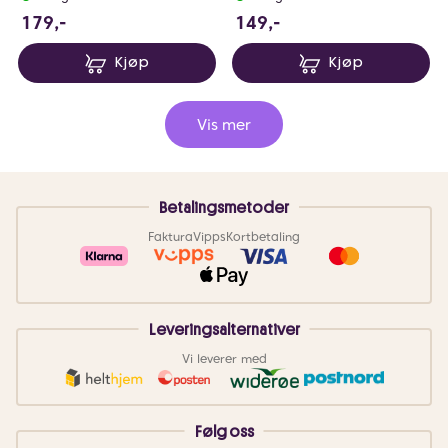
179 NOK
149 NOK
179,-
149,-
Kjøp
Kjøp
Vis mer
Betalingsmetoder
Faktura
Vipps
Kortbetaling
Leveringsalternativer
Vi leverer med
Følg oss