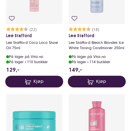
Karakter:
4.0 av 5 mulige
(22)
Karakter:
4.6 av 5 mulige
(18)
Lee Stafford
Lee Stafford
Lee Stafford Coco Loco Shine
Lee Stafford Bleach Blondes Ice
Oil 75ml
White Toning Conditioner 250ml
På lager på Vita.no
På lager på Vita.no
På lager i 110 butikker
På lager i 114 butikker
129 NOK
149 NOK
129,-
149,-
Kjøp
Kjøp