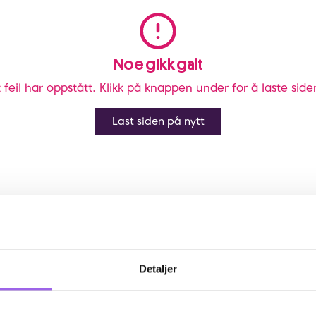
Noe gikk galt
 feil har oppstått. Klikk på knappen under for å laste side
Last siden på nytt
Detaljer