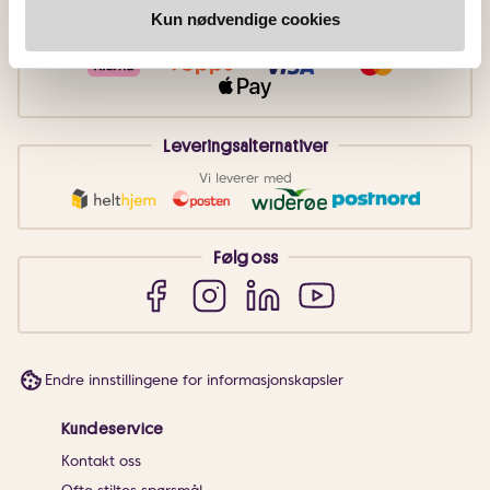
Betalingsmetoder
Kun nødvendige cookies
Faktura
Vipps
Kortbetaling
Leveringsalternativer
Vi leverer med
Følg oss
Endre innstillingene for informasjonskapsler
Kundeservice
Kontakt oss