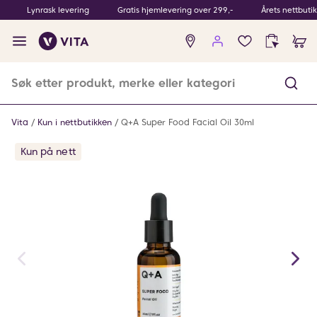
Lynrask levering
Gratis hjemlevering over 299,-
Årets nettbuti
Ingen
produkter
i
ønskeliste
Vita
Kun i nettbutikken
Q+A Super Food Facial Oil 30ml
Kun på nett