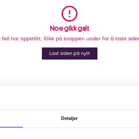
Noe gikk galt
 feil har oppstått. Klikk på knappen under for å laste side
Last siden på nytt
Detaljer