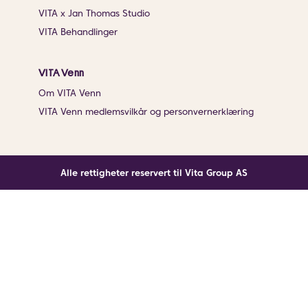
VITA x Jan Thomas Studio
VITA Behandlinger
VITA Venn
Om VITA Venn
VITA Venn medlemsvilkår og personvernerklæring
Alle rettigheter reservert til Vita Group AS
Noe gikk galt
En ukjent feil har oppstått. Klikk på knappen under for
å laste siden på nytt.