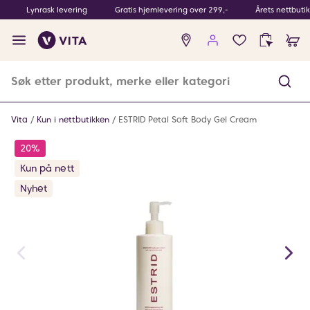
Lynrask levering
Gratis hjemlevering over 299,-
Årets nettbuti
Ingen
produkter
i
ønskeliste
Vita
Kun i nettbutikken
ESTRID Petal Soft Body Gel Cream
20%
Kun på nett
Nyhet