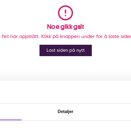
Noe gikk galt
 feil har oppstått. Klikk på knappen under for å laste side
Last siden på nytt
Detaljer