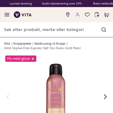
Lynrask levering
Gratis hjemlevering over 299,-
Årets nettbuti
Ingen
produkter
i
ønskeliste
Vita
Kroppspleie
Selvbruning til Kropp
Glöd Sophie Elise Express Self Tan Foam Gold Pearl
Få med gave ☀️