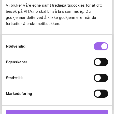
Artikkelnummer: 260512001
Vi bruker våre egne samt tredjepartscookies for at ditt
besøk på VITA.no skal bli så bra som mulig. Du
Omtaler
godkjenner dette ved å klikke godkjenn eller når du
fortsetter å bruke nettbutikken.
Andre har også kjøpt..
Samtykkevalg
Nødvendig
Egenskaper
Statistikk
Markedsføring