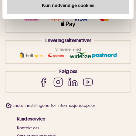
Betalingsmetoder
Kun nødvendige cookies
Faktura
Vipps
Kortbetaling
Leveringsalternativer
Vi leverer med
Følg oss
Endre innstillingene for informasjonskapsler
Kundeservice
Kontakt oss