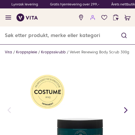
Lynrask levering
Gratis hjemlevering over 299,-
Årets nettbuti
Ingen
produkter
i
ønskeliste
Vita
Kroppspleie
Kroppsskrubb
Velvet Renewing Body Scrub 300g