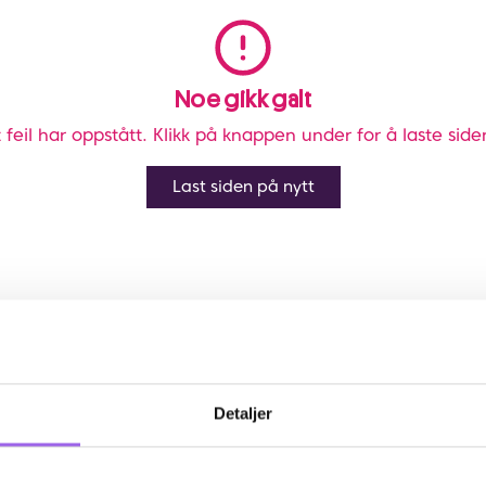
Noe gikk galt
 feil har oppstått. Klikk på knappen under for å laste side
Last siden på nytt
Detaljer