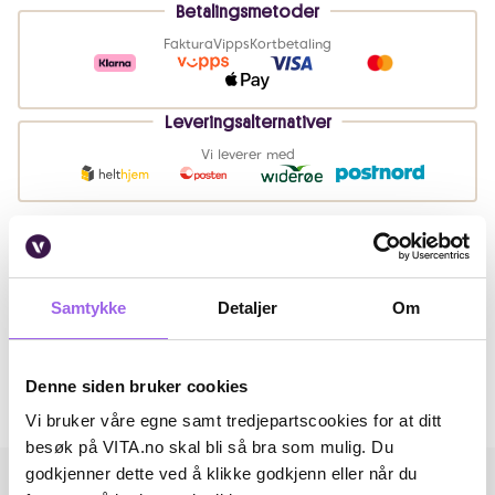
Betalingsmetoder
Faktura
Vipps
Kortbetaling
Leveringsalternativer
Vi leverer med
Beskrivelse
Samtykke
Detaljer
Om
Artikkelnummer: 332965
Omtaler
Denne siden bruker cookies
Andre har også kjøpt..
Vi bruker våre egne samt tredjepartscookies for at ditt
besøk på VITA.no skal bli så bra som mulig. Du
godkjenner dette ved å klikke godkjenn eller når du