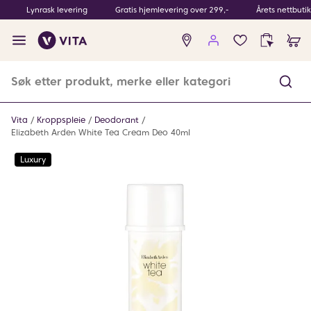
Lynrask levering
Gratis hjemlevering over 299,-
Årets nettbuti
Ingen
produkter
i
ønskeliste
Vita
Kroppspleie
Deodorant
Elizabeth Arden White Tea Cream Deo 40ml
Luxury