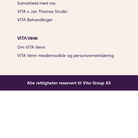
Samarbeid med oss
VITA x Jan Thomas Studio
VITA Behandlinger
VITA Venn
Om VITA Venn
VITA Venn medlemsvilkår og personvernerklæring
Alle rettigheter reservert til Vita Group AS
Noe gikk galt
En ukjent feil har oppstått. Klikk på knappen under for
å laste siden på nytt.