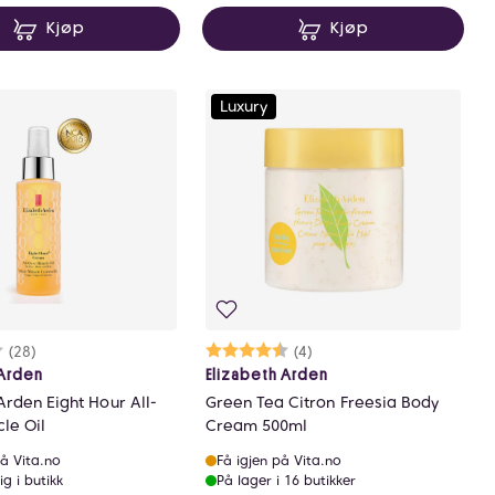
Kjøp
Kjøp
Luxury
rakter:
6 av 5 mulige
(28)
Karakter:
4.5 av 5 mulige
(4)
 Arden
Elizabeth Arden
Arden Eight Hour All-
Green Tea Citron Freesia Body
le Oil
Cream 500ml
å Vita.no
Få igjen på Vita.no
ig i butikk
På lager i 16 butikker