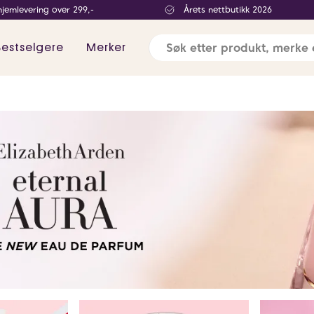
hjemlevering over 299,-
Årets nettbutikk 2026
Bestselgere
Merker