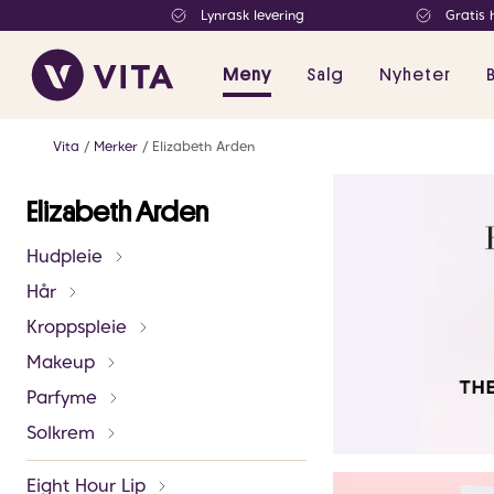
Lynrask levering
Gratis 
Meny
Salg
Nyheter
Vita
Merker
Elizabeth Arden
Elizabeth Arden
Hudpleie
Hår
Kroppspleie
Makeup
Parfyme
Solkrem
Eight Hour Lip