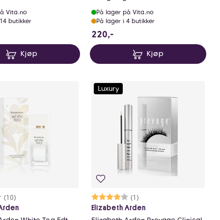
å Vita.no
På lager på Vita.no
 14 butikker
På lager i 4 butikker
0 NOK
220 NOK
220,-
Kjøp
Kjøp
Luxury
rakter:
6 av 5 mulige
(10)
Karakter:
4.0 av 5 mulige
(1)
 Arden
Elizabeth Arden