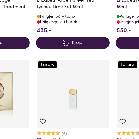
evage
Elizabeth Arden Green Tea
Elizabeth
l Treatment
Lychee Lime Edt 50ml
50ml
Få igjen på Vita.no
På lager p
Utilgjengelig i butikk
Utilgjengel
435 NOK
55
435,-
550,-
øp
Kjøp
Luxury
Luxury
lige
Karakter:
5.0 av 5 mulige
(4)
Ka
4.