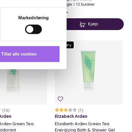
 1 butikk
På lager i 12 butikker
5 NOK
240 NOK
240,-
Markedsføring
Kjøp
Kjøp
Luxury
Tillat alle cookies
rakter:
9 av 5 mulige
(16)
Karakter:
3.0 av 5 mulige
(1)
 Arden
Elizabeth Arden
 Arden Green Tea
Elizabeth Arden Green Tea
odorant
Energizing Bath & Shower Gel