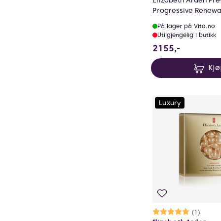
Elizabeth Arden Pr
Progressive Renewa
På lager på Vita.no
Utilgjengelig i butikk
2155 NOK
2155,-
Kj
Luxury
Karakter:
5.0 av 5 mu
(1)