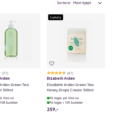
Sortere:
Luxury
rakter:
7 av 5 mulige
(37)
Karakter:
4.7 av 5 mulige
(87)
 Arden
Elizabeth Arden
 Arden Green Tea
Elizabeth Arden Green Tea
l 500ml
Honey Drops Cream 500ml
å Vita.no
På lager på Vita.no
 108 butikker
På lager i 105 butikker
9 NOK
259 NOK
259,-