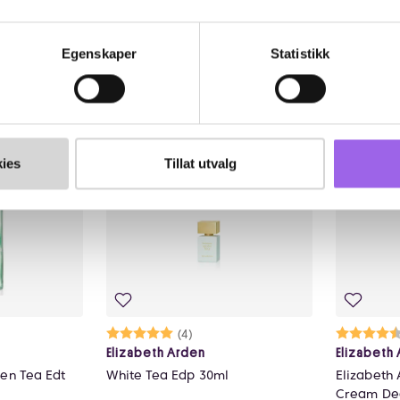
Utilgjengelig i butikk
På lager i
435 NOK
32
435,-
325,-
Egenskaper
Statistikk
øp
Kjøp
Luxury
Luxury
ies
Tillat utvalg
lige
Karakter:
5.0 av 5 mulige
(4)
Ka
4.
Elizabeth Arden
Elizabeth
een Tea Edt
White Tea Edp 30ml
Elizabeth
Cream De