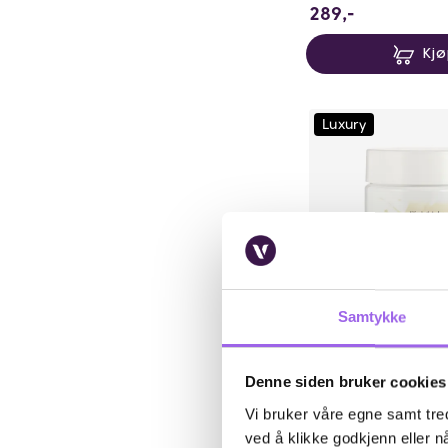
289 NOK
289,-
Kj
Luxury
Samtykke
Karakter:
4.5 av 5 m
(26)
Elizabeth Arden
Denne siden bruker cookies
Elizabeth Arden Wh
Cream 400ml
Vi bruker våre egne samt tred
ved å klikke godkjenn eller nå
På lager på Vita.no