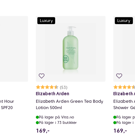
Luxury
Luxury
lige
Karakter:
4.6 av 5 mulige
(53)
Ka
4.
Elizabeth Arden
Elizabeth
ht Hour
Elizabeth Arden Green Tea Body
Elizabeth
 SPF20
Lotion 500ml
Shower Ge
På lager på Vita.no
På lager p
På lager i 73 butikker
På lager i
tedet for 335 NOK, du sparer 167.5 NOK
169 NOK
16
169,-
169,-