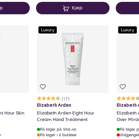
øp
Kjøp
Luxury
Luxury
ulige
Karakter:
4.8 av 5 mulige
(17)
Ka
4.
Elizabeth Arden
Elizabeth
ht Hour Skin
Elizabeth Arden Eight Hour
Elizabeth 
Cream Hand Treatment
Over Mirac
På lager på Vita.no
På lager p
r
På lager i 6 butikker
Utilgjengel