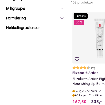
102 produkter
Målgruppe
Luxury
Formulering
50%
Nøkkelingredienser
Karakter:
4.7 av 5 mu
(9)
Elizabeth Arden
Elizabeth Arden Eig
Nourishing Lip Balm
Få igjen på Vita.no
På lager i 2 butikker
167.5 i s
167,50
335,-