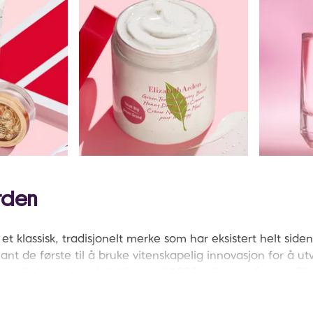
Arden
et klassisk, tradisjonelt merke som har eksistert helt sid
nt de første til å bruke vitenskapelig innovasjon for å ut
ng til skjønnhet. Helt tilbake til 1920-tallet oppfordret El
aktisere yoga hver dag for maksimal velvære.