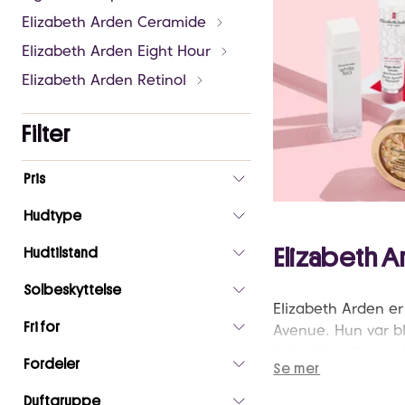
Elizabeth Arden Ceramide
Elizabeth Arden Eight Hour
Elizabeth Arden Retinol
Filter
Antall
Pris
valgte
filtre
Hudtype
0
Elizabeth 
Hudtilstand
Solbeskyttelse
Elizabeth Arden er 
Fri for
Avenue. Hun var bla
helhetlige tilnærmi
Fordeler
Se mer
unngå solen og pr
Duftgruppe