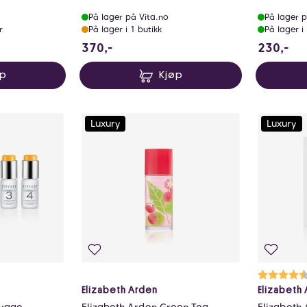
På lager på Vita.no
På lager p
r
På lager i 1 butikk
På lager i
370 NOK
23
370,-
230,-
øp
Kjøp
Luxury
Luxury
Ka
4.
Elizabeth Arden
Elizabeth