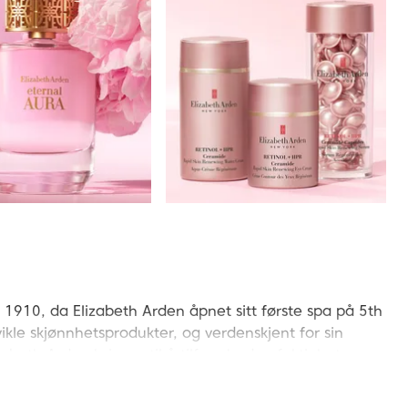
en 1910, da Elizabeth Arden åpnet sitt første spa på 5th
vikle skjønnhetsprodukter, og verdenskjent for sin
izabeth Arden kvinner til å tilføre huden fuktighet,