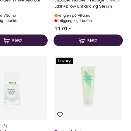
 Arden White Tea Edt
Elizabeth Arden Prevage Clinical
Lash+Brow Enhancing Serum
å Vita.no
Få igjen på Vita.no
ig i butikk
Utilgjengelig i butikk
0 NOK
1170 NOK
1170,-
Kjøp
Kjøp
Luxury
rakter:
8 av 5 mulige
(8)