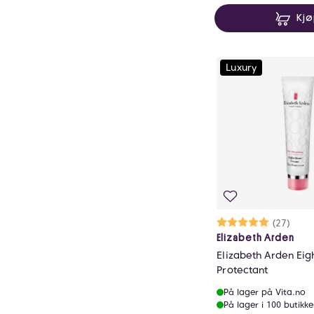
Kj
Luxury
Karakter:
5.0 av 5 m
(27)
Elizabeth Arden
Elizabeth Arden Eig
Protectant
På lager på Vita.no
På lager i 100 butikke