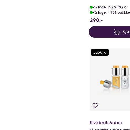
På lager på Vita.no
På lager i 104 butikke
290 NOK
290,-
Kj
Luxury
Elizabeth Arden