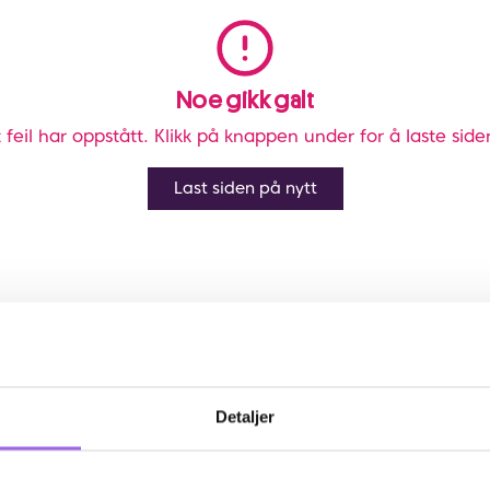
Noe gikk galt
 feil har oppstått. Klikk på knappen under for å laste side
Last siden på nytt
Detaljer