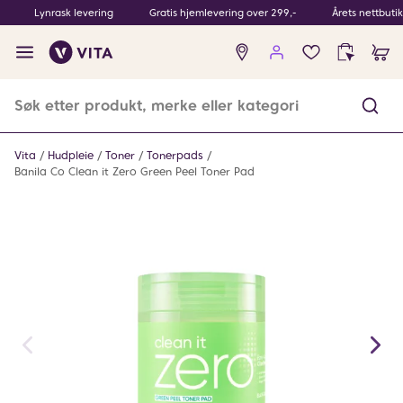
Lynrask levering
Gratis hjemlevering over 299,-
Årets nettbuti
Ingen
produkter
i
ønskeliste
Vita
Hudpleie
Toner
Tonerpads
Banila Co Clean it Zero Green Peel Toner Pad