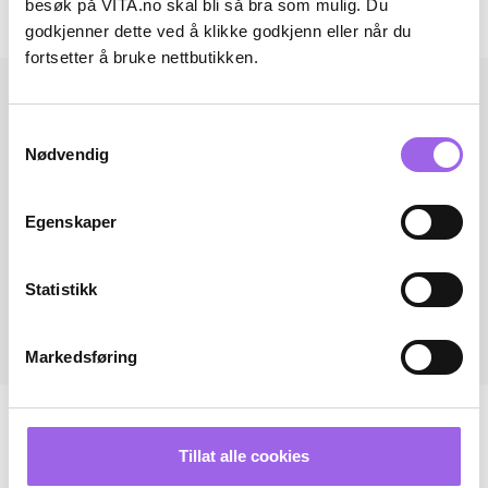
besøk på VITA.no skal bli så bra som mulig. Du
Andre har også kjøpt..
godkjenner dette ved å klikke godkjenn eller når du
fortsetter å bruke nettbutikken.
Samtykkevalg
Nødvendig
Egenskaper
Statistikk
Markedsføring
Tillat alle cookies