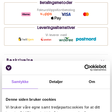
Betalingsmetoder
Faktura
Vipps
Kortbetaling
Leveringsalternativer
Vi leverer med
Beskrivelse
Bruk
Samtykke
Detaljer
Om
Ingredienser
Artikkelnummer: 250224006
Denne siden bruker cookies
Omtaler
Vi bruker våre egne samt tredjepartscookies for at ditt