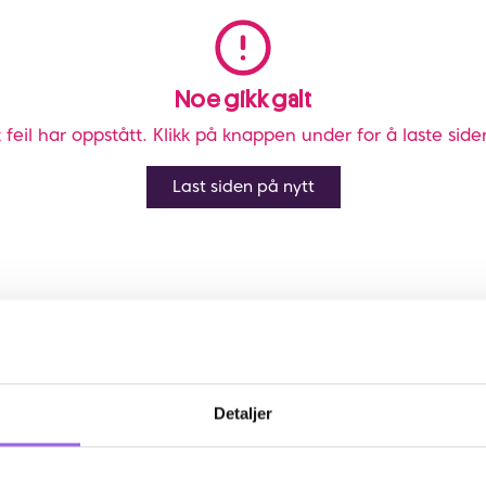
Noe gikk galt
 feil har oppstått. Klikk på knappen under for å laste side
Last siden på nytt
Detaljer