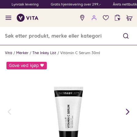
Lynrask levering
Gratis hjemlevering over 299,-
Årets nettbuti
Ingen
produkter
i
ønskeliste
Vita
Merker
The Inkey List
Vitamin C Serum 30ml
Gave ved kjøp 🖤