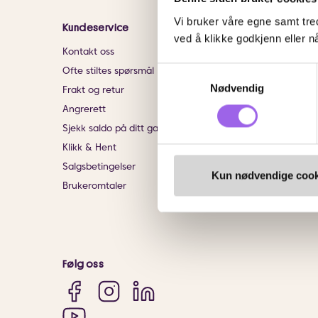
Vi bruker våre egne samt tred
Kundeservice
Informasjon
ved å klikke godkjenn eller nå
Kontakt oss
Om VITA
Samtykkevalg
Ofte stiltes spørsmål
Finn butikk
Nødvendig
Frakt og retur
Personvernerklærin
Angrerett
Bærekraftig forretn
Sjekk saldo på ditt gavekort
Jobb hos oss
Klikk & Hent
Samarbeid med oss
Salgsbetingelser
VITA x Jan Thomas 
Kun nødvendige cook
Brukeromtaler
VITA Behandlinger
Følg oss