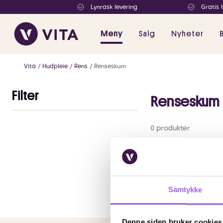
Lynrask levering
Gratis 
Meny
Salg
Nyheter
Vita
Hudpleie
Rens
Renseskum
Filter
Renseskum
Antall
valgte
0 produkter
filtre
0
Samtykke
Denne siden bruker cookies