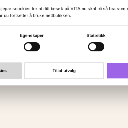
jepartscookies for at ditt besøk på VITA.no skal bli så bra som
VITA Venn
r du fortsetter å bruke nettbutikken.
Om VITA Venn
VITA Venn medlemsvilkår og personvernerklæring
Egenskaper
Statistikk
g
ingsdrift
Studio
ies
Tillat utvalg