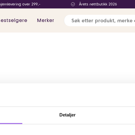
hjemlevering over 299,-
Årets nettbutikk 2026
Bestselgere
Merker
Detaljer