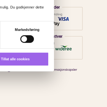
 mulig. Du godkjenner dette
Betalingsmetoder
Faktura
Vipps
Kortbetaling
Markedsføring
Leveringsalternativer
Vi leverer med
Tillat alle cookies
Endre innstillingene for informasjonskapsler