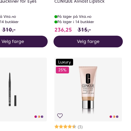
uickliner for Eyes
CLINIQUE Almost Lipstick
å Vita.no
På lager på Vita.no
 14 butikker
På lager i 14 butikker
r 75 NOK
32.5 i stedet for 310 NOK, du sparer 77.5 NOK
236.25 i stedet for 315 
310,-
236,25
315,-
Velg farge
Velg farge
Luxury
25%
Karakter:
4.3 av 5 mulige
(3)