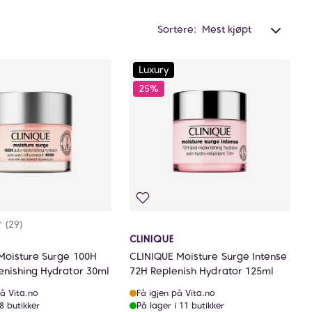
Sortere:
Luxury
25%
rakter:
7 av 5 mulige
(29)
CLINIQUE
Moisture Surge 100H
CLINIQUE Moisture Surge Intense
enishing Hydrator 30ml
72H Replenish Hydrator 125ml
å Vita.no
Få igjen på Vita.no
 8 butikker
På lager i 11 butikker