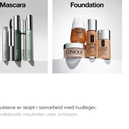
produktene er skapt i samarbeid med hudleger,
aksimale resultater uten irritasjon.