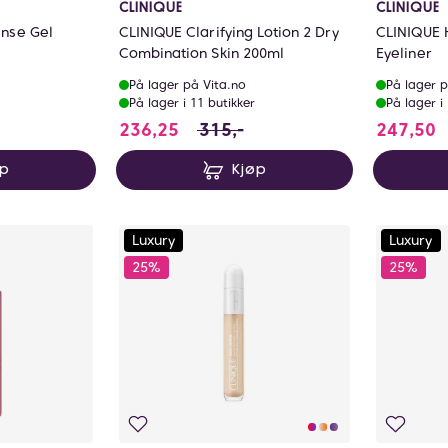
CLINIQUE
CLINIQUE
nse Gel
CLINIQUE Clarifying Lotion 2 Dry
CLINIQUE 
Combination Skin 200ml
Eyeliner
På lager på Vita.no
På lager p
På lager i 11 butikker
På lager i
tedet for 730 NOK, du sparer 182.5 NOK
236.25 i stedet for 315 NOK, du 
2
236,25
315,-
247,50
øp
Kjøp
Luxury
Luxury
25%
25%