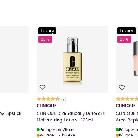
Luxury
Luxury
25%
25%
ulige
Karakter:
4.9 av 5 mulige
(7)
Ka
4.
CLINIQUE
CLINIQUE
y Lipstick
CLINIQUE Dramatically Different
CLINIQUE 
Moisturizing Lotion+ 125ml
Auto-Repl
På lager på Vita.no
På lager p
På lager i 7 butikker
På lager i