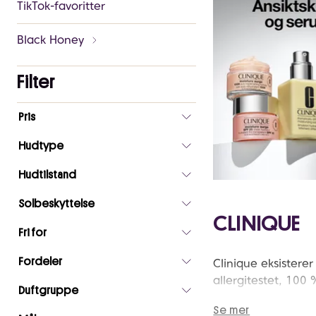
TikTok-favoritter
Black Honey
Filter
Antall
Pris
valgte
filtre
Hudtype
0
Hudtilstand
Solbeskyttelse
CLINIQUE
Fri for
Fordeler
Clinique eksisterer
allergitestet, 100 
Duftgruppe
Se mer