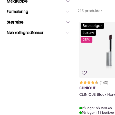
Målgruppe
215 produkter
Formulering
Størrelse
Bestselger
Luxury
Nøkkelingredienser
25%
Karakter:
4.5 av 5 m
(143)
CLINIQUE
CLINIQUE Black Hone
På lager på Vita.no
På lager i 11 butikker