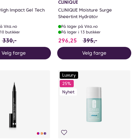
CLINIQUE
High Impact Gel Tech
CLINIQUE Moisture Surge
Sheertint Hydrator
å Vita.no
På lager på Vita.no
 10 butikker
På lager i 13 butikker
sparer 78.75 NOK
47.5 i stedet for 330 NOK, du sparer 82.5 NOK
296.25 i stedet for 395 
330,-
296,25
395,-
Velg farge
Velg farge
Luxury
25%
Nyhet