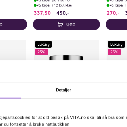
På lager på Vita.no
På lager p
På lager i 12 butikker
På lager i
stedet for 575 NOK, du sparer 143.75 NOK
337.5 i stedet for 450 NOK, du s
270
337,50
450,-
270,-
øp
Kjøp
Luxury
Luxury
25%
25%
Detaljer
lige
Karakter:
4.7 av 5 mulige
(9)
Ka
4.
CLINIQUE
CLINIQUE
jepartscookies for at ditt besøk på VITA.no skal bli så bra som
ct Zero
CLINIQUE All About Eyes Rich
CLINIQUE 
r du fortsetter å bruke nettbutikken.
Black