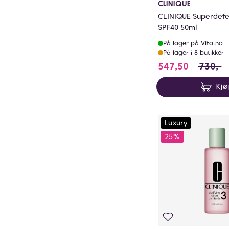
CLINIQUE
CLINIQUE Superdefe
SPF40 50ml
På lager på Vita.no
På lager i 8 butikker
547.5 i s
547,50
730,-
Kj
Luxury
25%