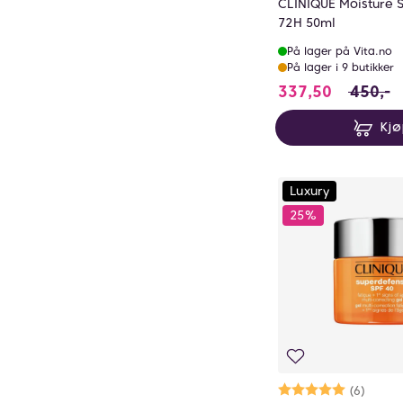
CLINIQUE Moisture 
72H 50ml
På lager på Vita.no
På lager i 9 butikker
337.5 i s
337,50
450,-
Kj
Luxury
25%
Karakter:
5.0 av 5 mu
(6)