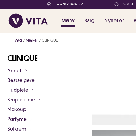
Lynrask levering
Gratis 
Meny
Salg
Nyheter
Vita
Merker
CLINIQUE
CLINIQUE
Annet
Bestselgere
Hudpleie
Kroppspleie
Makeup
Parfyme
Solkrem