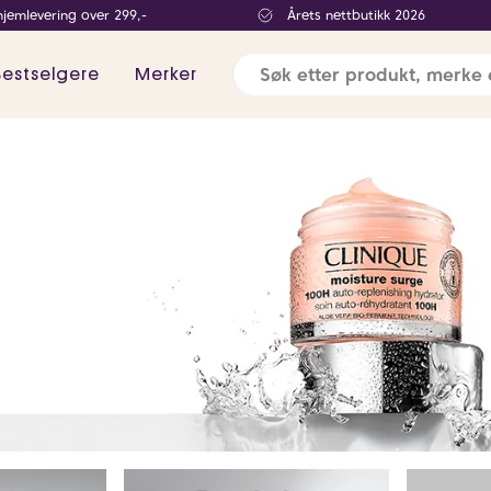
hjemlevering over 299,-
Årets nettbutikk 2026
Bestselgere
Merker