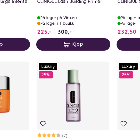
Surge Intense
CLINIQUE Lash Building Primer
CLINIQUE Q
På lager på Vita.no
På lager p
På lager i 1 butikk
På lager i
tedet for 450 NOK, du sparer 112.5 NOK
225 i stedet for 300 NOK, du spare
2
225,-
300,-
232,50
øp
Kjøp
Luxury
Luxury
25%
25%
lige
Karakter:
4.9 av 5 mulige
(7)