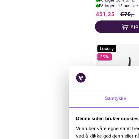
På lager på Vita.no
På lager i 12 butikker
431.25 i 
431,25
575,-
Kj
Luxury
25%
Samtykke
Karakter:
5.0 av 5 mu
(9)
Denne siden bruker cookies
CLINIQUE
Vi bruker våre egne samt tred
CLINIQUE High Impa
ved å klikke godkjenn eller nå
Gravity Mascara 01 