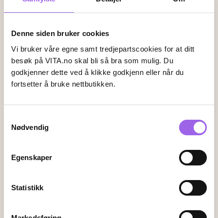
Faktura
Vipps
Kortbetaling
Denne siden bruker cookies
Leveringsalternativer
Vi bruker våre egne samt tredjepartscookies for at ditt
Vi leverer med
besøk på VITA.no skal bli så bra som mulig. Du
godkjenner dette ved å klikke godkjenn eller når du
fortsetter å bruke nettbutikken.
Følg oss
Samtykkevalg
Nødvendig
Endre innstillingene for informasjonskapsler
Egenskaper
Kundeservice
Kontakt oss
Statistikk
Ofte stiltes spørsmål
Frakt og retur
Markedsføring