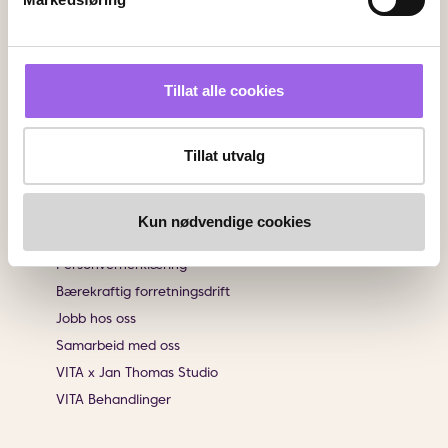
Angrerett
Sjekk saldo på ditt gavekort
Klikk & Hent
Tillat alle cookies
Salgsbetingelser
Brukeromtaler
Tillat utvalg
Informasjon
Om VITA
Kun nødvendige cookies
Finn butikk
Personvernerklæring
Bærekraftig forretningsdrift
Jobb hos oss
Samarbeid med oss
VITA x Jan Thomas Studio
VITA Behandlinger