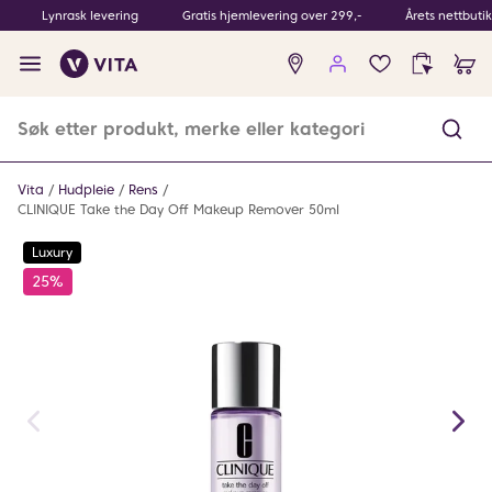
Lynrask levering
Gratis hjemlevering over 299,-
Årets nettbuti
Ingen
produkter
i
ønskeliste
Vita
Hudpleie
Rens
CLINIQUE Take the Day Off Makeup Remover 50ml
Luxury
25%