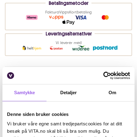
Betalingsmetoder
Faktura
Vipps
Kortbetaling
Leveringsalternativer
Vi leverer med
Beskrivelse
Bruk
Samtykke
Detaljer
Om
Artikkelnummer: 341681
Denne siden bruker cookies
Omtaler
Vi bruker våre egne samt tredjepartscookies for at ditt
Andre har også kjøpt..
besøk på VITA.no skal bli så bra som mulig. Du