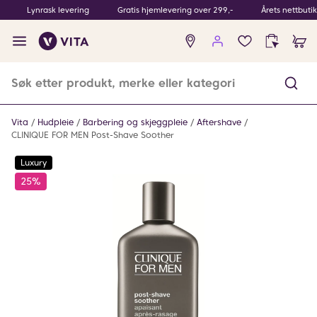
Lynrask levering
Gratis hjemlevering over 299,-
Årets nettbuti
Ingen
produkter
i
ønskeliste
Vita
Hudpleie
Barbering og skjeggpleie
Aftershave
CLINIQUE FOR MEN Post-Shave Soother
Luxury
25%