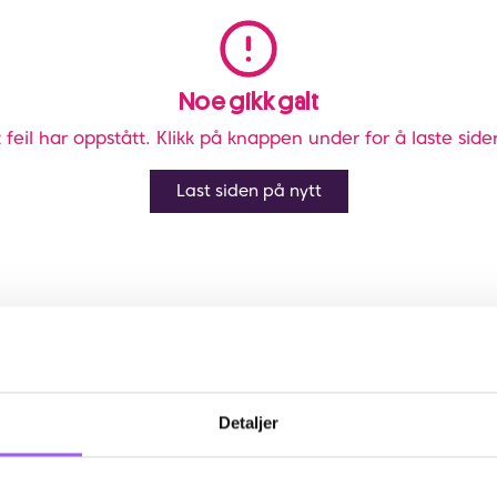
Noe gikk galt
 feil har oppstått. Klikk på knappen under for å laste side
Last siden på nytt
Detaljer