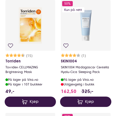
50%
Kun på nett
Karakter:
4.7 av 5 mulige
(15)
Karakter:
4.0 av 5 mulige
(1)
Torriden
SKIN1004
Torriden CELLMAZING
SKIN1004 Madagascar Centella
Brightening Mask
Hyalu-Cica Sleeping Pack
På lager på Vita.no
På lager på Vita.no
På lager i 107 butikker
Utilgjengelig i butikk
49 NOK
162.5 i stedet for
49,-
162,50
325,-
Kjøp
Kjøp