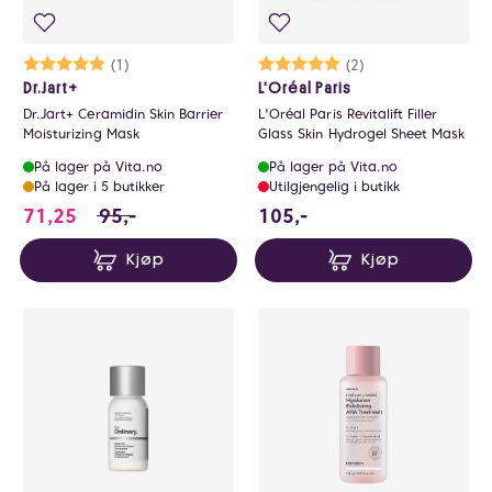
Karakter:
5.0 av 5 mulige
(1)
Karakter:
5.0 av 5 mulige
(2)
Dr.Jart+
L'Oréal Paris
Dr.Jart+ Ceramidin Skin Barrier
L'Oréal Paris Revitalift Filler
Moisturizing Mask
Glass Skin Hydrogel Sheet Mask
På lager på Vita.no
På lager på Vita.no
På lager i 5 butikker
Utilgjengelig i butikk
71.25 i stedet for 95 NOK, du sparer 23.75 NO
105 NOK
71,25
95,-
105,-
Kjøp
Kjøp