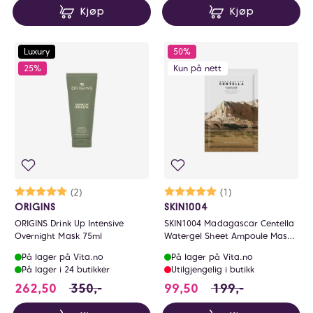
Kjøp
Kjøp
Luxury
50%
25%
Kun på nett
Karakter:
5.0 av 5 mulige
(2)
Karakter:
5.0 av 5 mulige
(1)
ORIGINS
SKIN1004
ORIGINS Drink Up Intensive
SKIN1004 Madagascar Centella
Overnight Mask 75ml
Watergel Sheet Ampoule Mask
5stk
På lager på Vita.no
På lager på Vita.no
På lager i 24 butikker
Utilgjengelig i butikk
262.5 i stedet for 350 NOK, du sparer 87.5 N
99.5 i stedet for 1
262,50
350,-
99,50
199,-