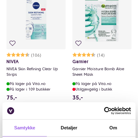
Karakter:
4.3 av 5 mulige
(106)
Karakter:
4.9 av 5 mulige
(14)
NIVEA
Garnier
NIVEA Skin Refining Clear Up
Garnier Moisture Bomb Aloe
Strips
Sheet Mask
På lager på Vita.no
På lager på Vita.no
På lager i 109 butikker
Utilgjengelig i butikk
75 NOK
35 NOK
75,-
35,-
Kjøp
Kjøp
Samtykke
Detaljer
Om