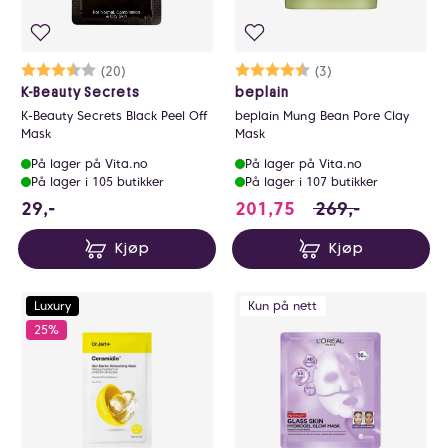
Karakter:
3.4 av 5 mulige
(20)
Karakter:
4.7 av 5 mulige
(3)
K-Beauty Secrets
beplain
K-Beauty Secrets Black Peel Off
beplain Mung Bean Pore Clay
Mask
Mask
På lager på Vita.no
På lager på Vita.no
På lager i 105 butikker
På lager i 107 butikker
29 NOK
201.75 i stedet fo
29,-
201,75
269,-
Kjøp
Kjøp
Luxury
Kun på nett
25%