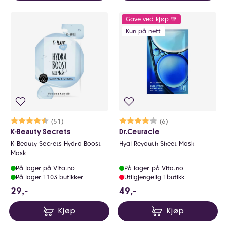
Gave ved kjøp 💚
Kun på nett
Karakter:
4.3 av 5 mulige
(51)
Karakter:
4.0 av 5 mulige
(6)
K-Beauty Secrets
Dr.Ceuracle
K-Beauty Secrets Hydra Boost
Hyal Reyouth Sheet Mask
Mask
På lager på Vita.no
På lager på Vita.no
På lager i 103 butikker
Utilgjengelig i butikk
29 NOK
49 NOK
29,-
49,-
Kjøp
Kjøp