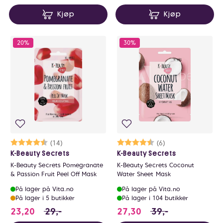
Kjøp
Kjøp
20%
30%
Karakter:
4.6 av 5 mulige
(14)
Karakter:
4.5 av 5 mulige
(6)
K-Beauty Secrets
K-Beauty Secrets
K-Beauty Secrets Pomegranate
K-Beauty Secrets Coconut
& Passion Fruit Peel Off Mask
Water Sheet Mask
På lager på Vita.no
På lager på Vita.no
På lager i 5 butikker
På lager i 104 butikker
23.2 i stedet for 29 NOK, du sparer 5.80000
27.3 i stedet for 3
23,20
29,-
27,30
39,-