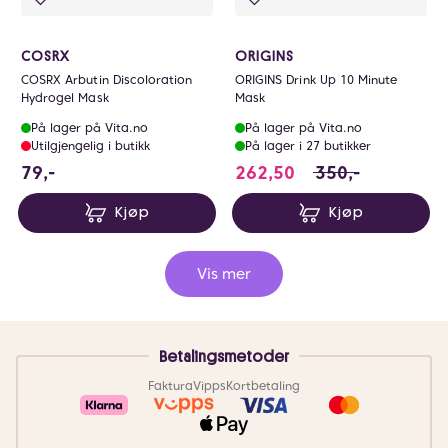
COSRX
ORIGINS
COSRX Arbutin Discoloration
ORIGINS Drink Up 10 Minute
Hydrogel Mask
Mask
På lager på Vita.no
På lager på Vita.no
Utilgjengelig i butikk
På lager i 27 butikker
79 NOK
262.5 i stedet for
79,-
262,50
350,-
Kjøp
Kjøp
Vis mer
Betalingsmetoder
Faktura
Vipps
Kortbetaling