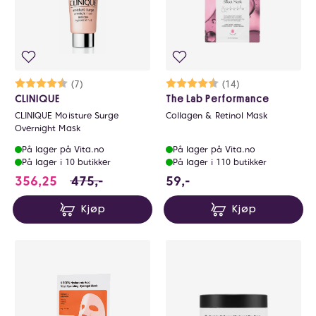
Karakter:
4.7 av 5 mulige
(7)
Karakter:
4.6 av 5 mulige
(14)
CLINIQUE
The Lab Performance
CLINIQUE Moisture Surge
Collagen & Retinol Mask
Overnight Mask
På lager på Vita.no
På lager på Vita.no
På lager i 10 butikker
På lager i 110 butikker
356.25 i stedet for 475 NOK, du sparer 118.
59 NOK
356,25
475,-
59,-
Kjøp
Kjøp