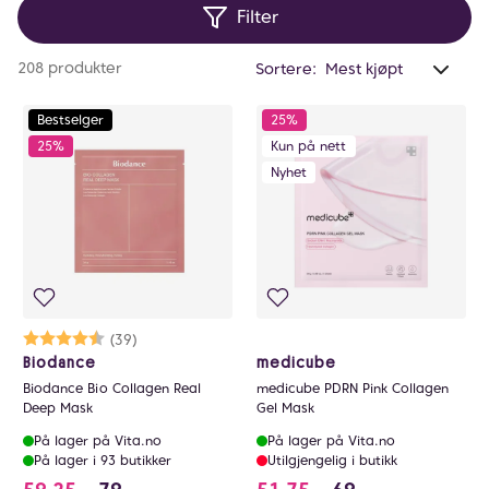
Filter
Anta
208 produkter
Sortere:
valg
filtr
Bestselger
25%
0
25%
Kun på nett
Nyhet
Karakter:
4.4 av 5 mulige
(39)
Biodance
medicube
Biodance Bio Collagen Real
medicube PDRN Pink Collagen
Deep Mask
Gel Mask
På lager på Vita.no
På lager på Vita.no
På lager i 93 butikker
Utilgjengelig i butikk
59.25 i stedet for 79 NOK, du sparer 19.75 NO
51.75 i stedet for 