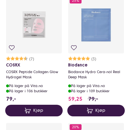
25%
Karakter:
4.3 av 5 mulige
(7)
Karakter:
5.0 av 5 mulige
(3)
COSRX
Biodance
COSRX Peptide Collagen Glow
Biodance Hydro Cera-nol Real
Hydrogel Mask
Deep Mask
På lager på Vita.no
På lager på Vita.no
På lager i 106 butikker
På lager i 109 butikker
79 NOK
59.25 i stedet for 
79,-
59,25
79,-
Kjøp
Kjøp
20%