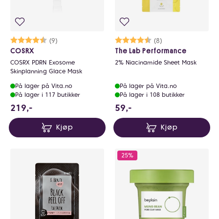
Karakter:
4.1 av 5 mulige
(9)
Karakter:
4.6 av 5 mulige
(8)
COSRX
The Lab Performance
COSRX PDRN Exosome
2% Niacinamide Sheet Mask
Skinplanning Glace Mask
På lager på Vita.no
På lager på Vita.no
På lager i 117 butikker
På lager i 108 butikker
219 NOK
59 NOK
219,-
59,-
Kjøp
Kjøp
25%