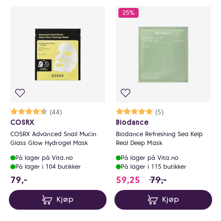
25%
Karakter:
4.3 av 5 mulige
(44)
Karakter:
5.0 av 5 mulige
(5)
COSRX
Biodance
COSRX Advanced Snail Mucin
Biodance Refreshing Sea Kelp
Glass Glow Hydrogel Mask
Real Deep Mask
På lager på Vita.no
På lager på Vita.no
På lager i 104 butikker
På lager i 115 butikker
79 NOK
59.25 i stedet for 
79,-
59,25
79,-
Kjøp
Kjøp