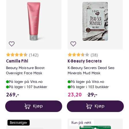
Karakter:
4.6 av 5 mulige
(142)
Karakter:
3.9 av 5 mulige
(38)
Camilla Pihl
K-Beauty Secrets
Beauty Moisture Boost
K-Beauty Secrets Dead Sea
Overnight Face Mask
Minerals Mud Mask
På lager på Vita.no
På lager på Vita.no
På lager i 107 butikker
På lager i 103 butikker
269 NOK
23.2 i stedet for 2
269,-
23,20
29,-
Kjøp
Kjøp
Bestselger
Kun på nett