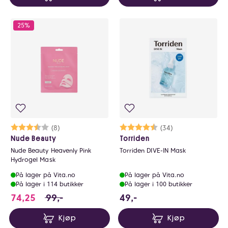
25%
Karakter:
3.6 av 5 mulige
(8)
Karakter:
4.6 av 5 mulige
(34)
Nude Beauty
Torriden
Nude Beauty Heavenly Pink
Torriden DIVE-IN Mask
Hydrogel Mask
På lager på Vita.no
På lager på Vita.no
På lager i 114 butikker
På lager i 100 butikker
74.25 i stedet for 99 NOK, du sparer 24.75 NO
49 NOK
74,25
99,-
49,-
Kjøp
Kjøp