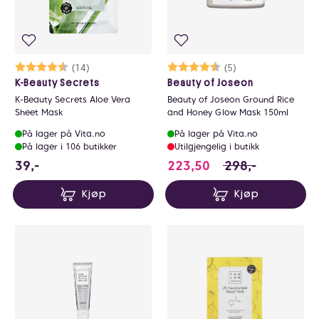
Karakter:
4.1 av 5 mulige
(14)
Karakter:
4.6 av 5 mulige
(5)
K-Beauty Secrets
Beauty of Joseon
K-Beauty Secrets Aloe Vera
Beauty of Joseon Ground Rice
Sheet Mask
and Honey Glow Mask 150ml
På lager på Vita.no
På lager på Vita.no
På lager i 106 butikker
Utilgjengelig i butikk
39 NOK
223.5 i stedet for
39,-
223,50
298,-
Kjøp
Kjøp