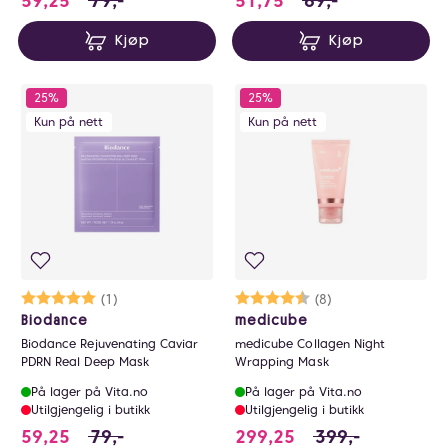
59,25
79,-
51,75
69,-
Kjøp
Kjøp
25%
25%
Kun på nett
Kun på nett
Karakter:
5.0 av 5 mulige
(1)
Karakter:
4.5 av 5 mulige
(8)
Biodance
medicube
Biodance Rejuvenating Caviar
medicube Collagen Night
PDRN Real Deep Mask
Wrapping Mask
På lager på Vita.no
På lager på Vita.no
Utilgjengelig i butikk
Utilgjengelig i butikk
59.25 i stedet for 79 NOK, du sparer 19.75 NO
299.25 i stedet fo
59,25
79,-
299,25
399,-