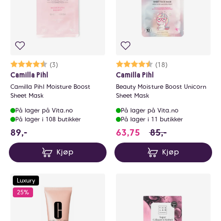
Karakter:
4.7 av 5 mulige
(3)
Karakter:
4.1 av 5 mulige
(18)
Camilla Pihl
Camilla Pihl
Camilla Pihl Moisture Boost
Beauty Moisture Boost Unicorn
Sheet Mask
Sheet Mask
På lager på Vita.no
På lager på Vita.no
På lager i 108 butikker
På lager i 11 butikker
89 NOK
63.75 i stedet for 
89,-
63,75
85,-
Kjøp
Kjøp
Luxury
25%