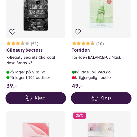
Karakter:
3.7 av 5 mulige
(51)
Karakter:
4.8 av 5 mulige
(10)
K-Beauty Secrets
Torriden
K-Beauty Secrets Charcoal
Torriden BALANCEFUL Mask
Nose Strips x3
På lager på Vita.no
På lager på Vita.no
På lager i 102 butikker
Utilgjengelig i butikk
39 NOK
49 NOK
39,-
49,-
Kjøp
Kjøp
25%