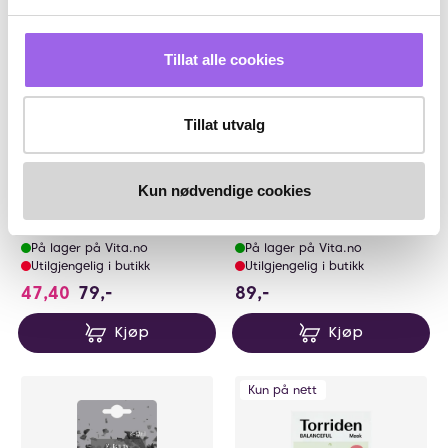
Tillat alle cookies
Tillat utvalg
Karakter:
4.7 av 5 mulige
(7)
Lumene
Dr.Ceuracle
Kun nødvendige cookies
Lumene Moisturizing Sheet
Dr. Ceuracle Vegan Kombucha
Mask
Tea Essence In Gel Mask
På lager på Vita.no
På lager på Vita.no
Utilgjengelig i butikk
Utilgjengelig i butikk
89 NOK
47,40
79,-
89,-
Kjøp
Kjøp
Kun på nett