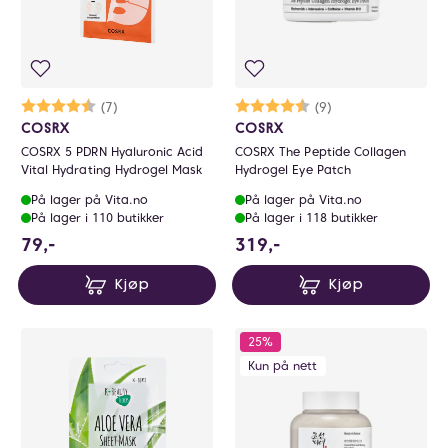
Karakter:
4.7 av 5 mulige
(7)
Karakter:
4.6 av 5 mulige
(9)
COSRX
COSRX
COSRX 5 PDRN Hyaluronic Acid
COSRX The Peptide Collagen
Vital Hydrating Hydrogel Mask
Hydrogel Eye Patch
På lager på Vita.no
På lager på Vita.no
På lager i 110 butikker
På lager i 118 butikker
79 NOK
319 NOK
79,-
319,-
Kjøp
Kjøp
25%
Kun på nett