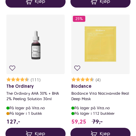
Kjøp
Kjøp
25%
Karakter:
4.6 av 5 mulige
(111)
Karakter:
4.5 av 5 mulige
(4)
The Ordinary
Biodance
The Ordinary AHA 30% + BHA
Biodance Vita Niacinamide Real
2% Peeling Solution 30ml
Deep Mask
På lager på Vita.no
På lager på Vita.no
På lager i 1 butikk
På lager i 112 butikker
127 NOK
59.25 i stedet for 
127,-
59,25
79,-
Kjøp
Kjøp