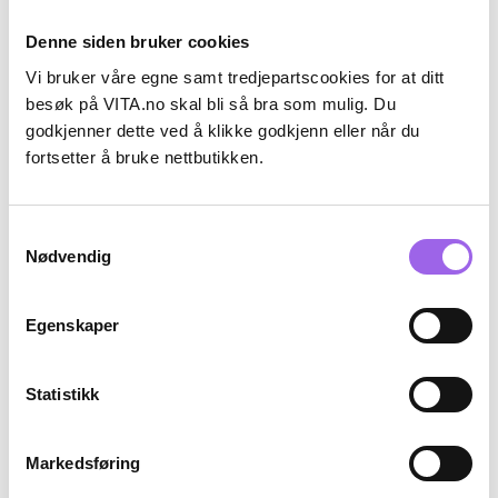
Denne siden bruker cookies
Vi bruker våre egne samt tredjepartscookies for at ditt
besøk på VITA.no skal bli så bra som mulig. Du
godkjenner dette ved å klikke godkjenn eller når du
fortsetter å bruke nettbutikken.
Karakter:
4.8 av 5 mulige
(4)
Karakter:
4.9 av 5 mulige
(8)
Camilla Pihl
Korres
Samtykkevalg
Camilla Pihl Supreme Lift Sheet
Korres Yoghurt Hydration
Mask
Nødvendig
Recharge Sheet Mask
På lager på Vita.no
På lager på Vita.no
På lager i 111 butikker
På lager i 112 butikker
Egenskaper
89 NOK
99 NOK
89,-
99,-
Kjøp
Kjøp
Statistikk
Medlemstillbud
Gave ved kjøp 💚
Markedsføring
40%
Kun på nett