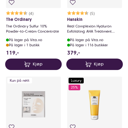
Karakter:
4.3 av 5 mulige
(4)
Karakter:
4.8 av 5 mulige
(5)
The Ordinary
Hanskin
The Ordinary Sulfur 10%
Real Complexion Hyaluron
Powder-to-Cream Concentrate
Exfoliating AHA Treatment
150ml
På lager på Vita.no
På lager på Vita.no
På lager i 1 butikk
På lager i 116 butikker
119 NOK
379 NOK
119,-
379,-
Kjøp
Kjøp
Kun på nett
Luxury
25%