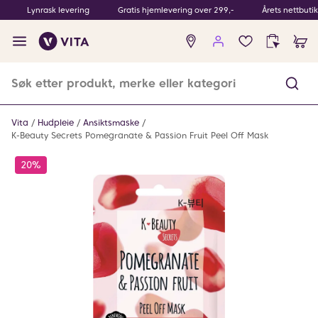
Lynrask levering
Gratis hjemlevering over 299,-
Årets nettbuti
Ingen
produkter
i
ønskeliste
Vita
Hudpleie
Ansiktsmaske
K-Beauty Secrets Pomegranate & Passion Fruit Peel Off Mask
20%