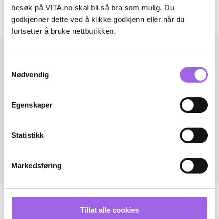
besøk på VITA.no skal bli så bra som mulig. Du
godkjenner dette ved å klikke godkjenn eller når du
Andre har også kjøpt..
fortsetter å bruke nettbutikken.
Samtykkevalg
Nødvendig
Egenskaper
Statistikk
Markedsføring
Tillat alle cookies