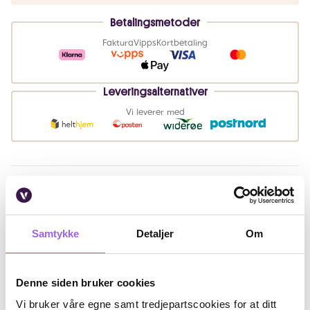
Betalingsmetoder
Faktura
Vipps
Kortbetaling
Leveringsalternativer
Vi leverer med
Beskrivelse
Bruk
Samtykke
Detaljer
Om
Ingredienser
Artikkelnummer: 344981
Denne siden bruker cookies
Vi bruker våre egne samt tredjepartscookies for at ditt
Omtaler