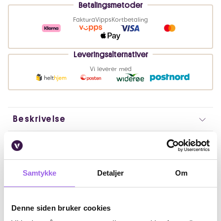
Betalingsmetoder
Faktura
Vipps
Kortbetaling
Leveringsalternativer
Vi leverer med
Beskrivelse
Bruk
Fordeler
Samtykke
Detaljer
Om
Ingredienser
Denne siden bruker cookies
Artikkelnummer: 251113010