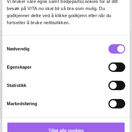
Vi bruker våre egne samt tredjepartscookies for at ditt
Omtaler
besøk på VITA.no skal bli så bra som mulig. Du
godkjenner dette ved å klikke godkjenn eller når du
Andre har også kjøpt..
fortsetter å bruke nettbutikken.
Samtykkevalg
Nødvendig
Egenskaper
Statistikk
Markedsføring
Tillat alle cookies