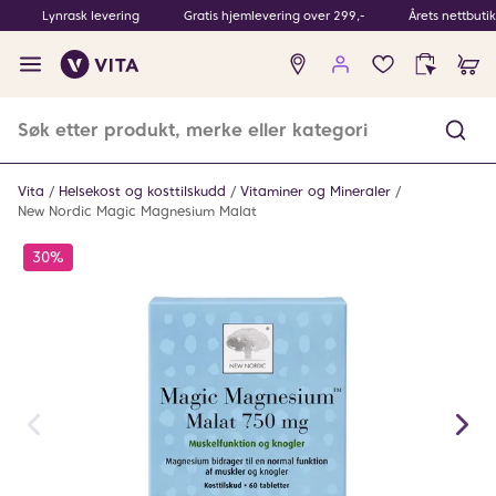
Lynrask levering
Gratis hjemlevering over 299,-
Årets nettbuti
Ingen
produkter
i
ønskeliste
Vita
Helsekost og kosttilskudd
Vitaminer og Mineraler
New Nordic Magic Magnesium Malat
30%