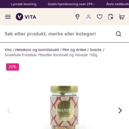
Lynrask levering
Gratis hjemlevering over 299,-
Årets nettbuti
Ingen
produkter
i
ønskeliste
Vita
Helsekost og kosttilskudd
Mat og drikke
Snacks
Smakfulle Fristelser Mandler Karamell og Havsalt 160g
25%