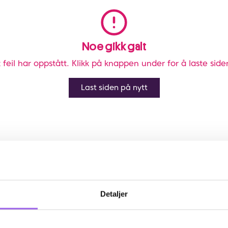
Noe gikk galt
 feil har oppstått. Klikk på knappen under for å laste side
Last siden på nytt
Detaljer