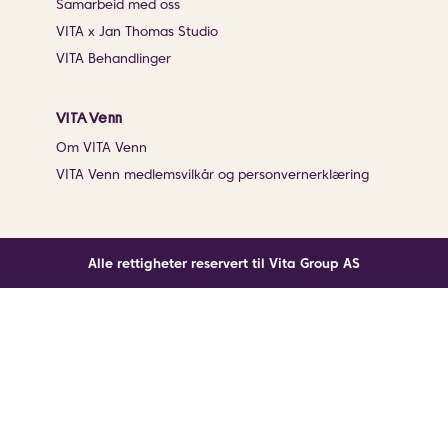
Samarbeid med oss
VITA x Jan Thomas Studio
VITA Behandlinger
VITA Venn
Om VITA Venn
VITA Venn medlemsvilkår og personvernerklæring
Alle rettigheter reservert til Vita Group AS
Noe gikk galt
En ukjent feil har oppstått. Klikk på knappen under for
å laste siden på nytt.