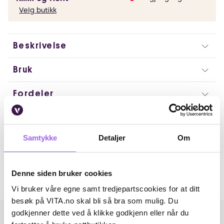
Velg butikk
Beskrivelse
Bruk
Fordeler
Ingredienser
Samtykke
Detaljer
Om
Artikkelnummer: 250507009
Omtaler
Denne siden bruker cookies
Andre har også kjøpt..
Vi bruker våre egne samt tredjepartscookies for at ditt
besøk på VITA.no skal bli så bra som mulig. Du
godkjenner dette ved å klikke godkjenn eller når du