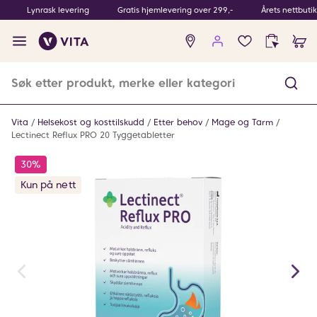
Lynrask levering
Gratis hjemlevering over 299,-
Årets nettbuti
Ingen
produkter
i
ønskeliste
Vita
Helsekost og kosttilskudd
Etter behov
Mage og Tarm
Lectinect Reflux PRO 20 Tyggetabletter
30%
Kun på nett