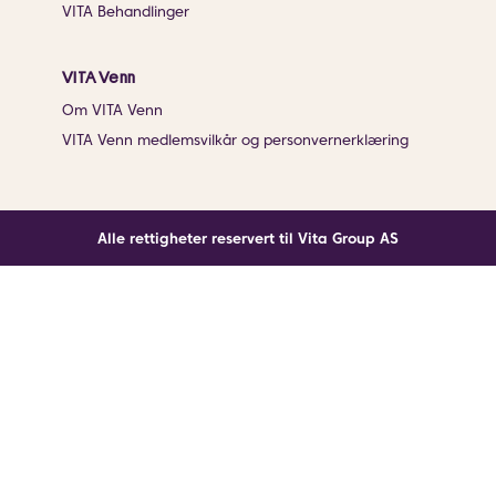
VITA Behandlinger
VITA Venn
Om VITA Venn
VITA Venn medlemsvilkår og personvernerklæring
Alle rettigheter reservert til Vita Group AS
Noe gikk galt
En ukjent feil har oppstått. Klikk på knappen under for
å laste siden på nytt.
Last siden på nytt