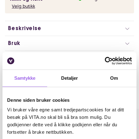
Velg butikk
Beskrivelse
Bruk
Ingredienser
Artikkelnummer: 240126004
Samtykke
Detaljer
Om
Omtaler
Andre har også kjøpt..
Denne siden bruker cookies
Vi bruker våre egne samt tredjepartscookies for at ditt
besøk på VITA.no skal bli så bra som mulig. Du
godkjenner dette ved å klikke godkjenn eller når du
fortsetter å bruke nettbutikken.