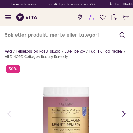
Lynrask levering
Gratis hjemlevering over 299,-
Årets nettbuti
Ingen
produkter
i
ønskeliste
Vita
Helsekost og kosttilskudd
Etter behov
Hud, Hår og Negler
VILD NORD Collagen Beauty Remedy
30%