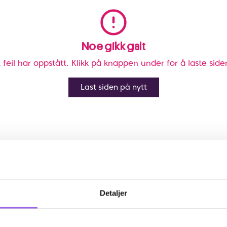
Noe gikk galt
 feil har oppstått. Klikk på knappen under for å laste side
Last siden på nytt
Detaljer