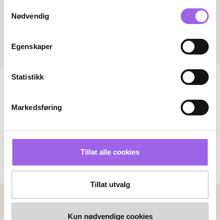
Samtykkevalg
Nødvendig
Egenskaper
Statistikk
Markedsføring
Tillat alle cookies
Tillat utvalg
Betalingsmetoder
Faktura
Vipps
Kortbetaling
Kun nødvendige cookies