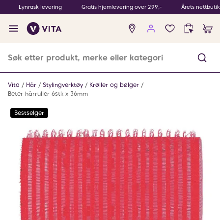
Lynrask levering
Gratis hjemlevering over 299,-
Årets nettbuti
Ingen
produkter
i
ønskeliste
Vita
Hår
Stylingverktøy
Krøller og bølger
Beter hårruller 6stk x 36mm
Bestselger