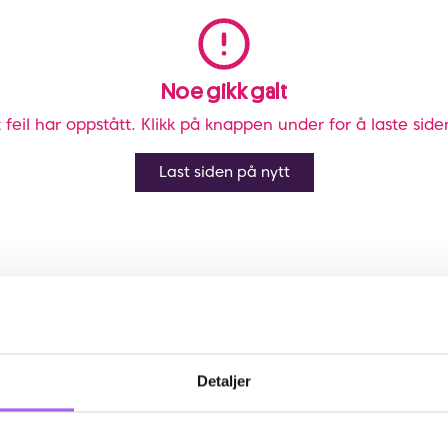
Noe gikk galt
 feil har oppstått. Klikk på knappen under for å laste side
Last siden på nytt
Detaljer