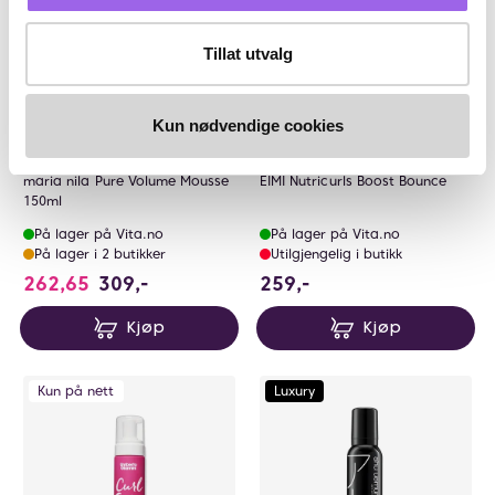
Tillat utvalg
Kun nødvendige cookies
Karakter:
5.0 av 5 mulige
(1)
maria nila
Wella Professionals
maria nila Pure Volume Mousse
EIMI Nutricurls Boost Bounce
150ml
På lager på Vita.no
På lager på Vita.no
På lager i 2 butikker
Utilgjengelig i butikk
259 NOK
262,65
309,-
259,-
Kjøp
Kjøp
Kun på nett
Luxury