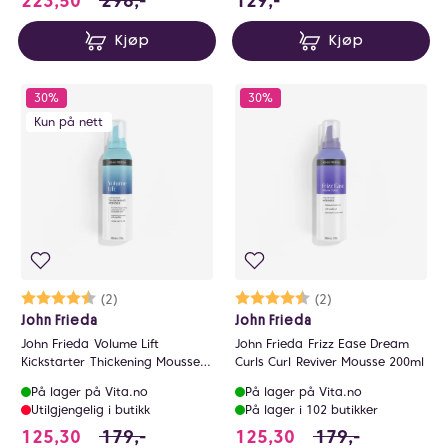
223,50
298,-
129,-
Kjøp
Kjøp
30%
30%
Kun på nett
Karakter:
4.5 av 5 mulige
(2)
Karakter:
4.5 av 5 mulige
(2)
John Frieda
John Frieda
John Frieda Volume Lift
John Frieda Frizz Ease Dream
Kickstarter Thickening Mousse
Curls Curl Reviver Mousse 200ml
200ml
På lager på Vita.no
På lager på Vita.no
Utilgjengelig i butikk
På lager i 102 butikker
125.3 i stedet for 179 NOK, du sparer 53.7 N
125.3 i stedet for
125,30
179,-
125,30
179,-