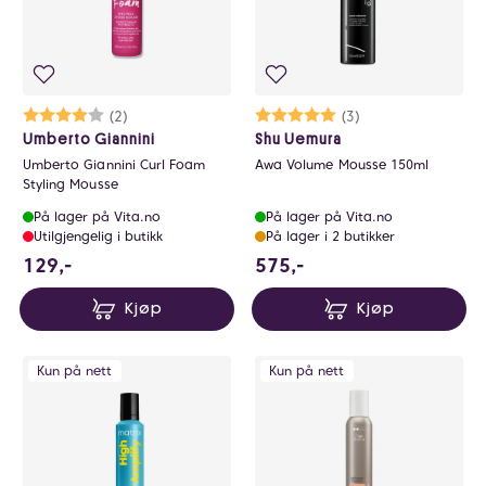
Karakter:
4.0 av 5 mulige
(2)
Karakter:
5.0 av 5 mulige
(3)
Umberto Giannini
Shu Uemura
Umberto Giannini Curl Foam
Awa Volume Mousse 150ml
Styling Mousse
På lager på Vita.no
På lager på Vita.no
Utilgjengelig i butikk
På lager i 2 butikker
129 NOK
575 NOK
129,-
575,-
Kjøp
Kjøp
Kun på nett
Kun på nett