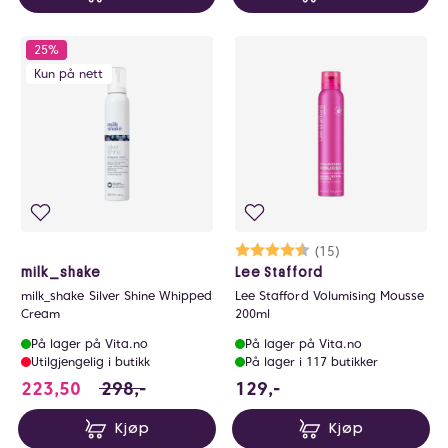
25%
Kun på nett
Karakter:
4.5 av 5 mulige
(15)
milk_shake
Lee Stafford
milk_shake Silver Shine Whipped
Lee Stafford Volumising Mousse
Cream
200ml
På lager på Vita.no
På lager på Vita.no
Utilgjengelig i butikk
På lager i 117 butikker
223.5 i stedet for 298 NOK, du sparer 74.5 N
129 NOK
223,50
298,-
129,-
Kjøp
Kjøp