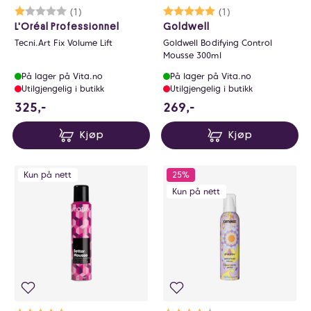
Karakter:
1.0 av 5 mulige
(1)
Karakter:
5.0 av 5 mulige
(1)
L'Oréal Professionnel
Goldwell
Tecni.Art Fix Volume Lift
Goldwell Bodifying Control
Mousse 300ml
På lager på Vita.no
På lager på Vita.no
Utilgjengelig i butikk
Utilgjengelig i butikk
325 NOK
269 NOK
325,-
269,-
Kjøp
Kjøp
Kun på nett
25%
Kun på nett