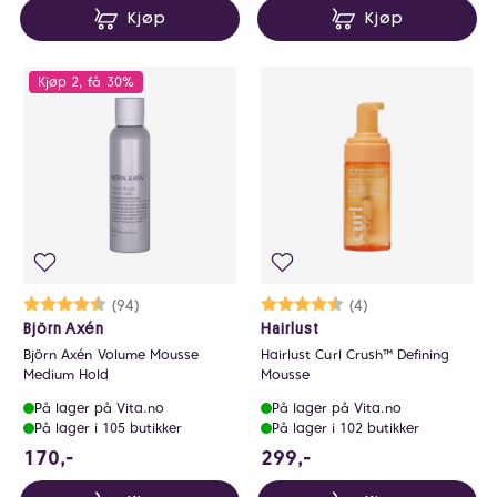
Kjøp
Kjøp
Kjøp 2, få 30%
Karakter:
4.5 av 5 mulige
(94)
Karakter:
4.5 av 5 mulige
(4)
Björn Axén
Hairlust
Björn Axén Volume Mousse
Hairlust Curl Crush™ Defining
Medium Hold
Mousse
På lager på Vita.no
På lager på Vita.no
På lager i 105 butikker
På lager i 102 butikker
170 NOK
299 NOK
170,-
299,-