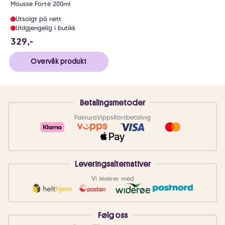
Mousse Forte 200ml
Utsolgt på nett
Utilgjengelig i butikk
329 NOK
329,-
Overvåk produkt
Betalingsmetoder
Faktura
Vipps
Kortbetaling
Leveringsalternativer
Vi leverer med
Følg oss