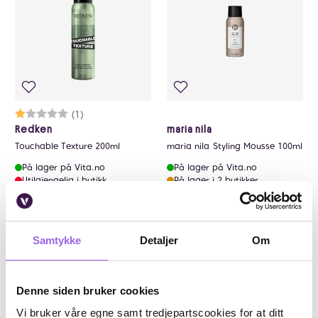
Karakter:
1.0 av 5 mulige
(1)
Redken
maria nila
Touchable Texture 200ml
maria nila Styling Mousse 100ml
På lager på Vita.no
På lager på Vita.no
Utilgjengelig i butikk
På lager i 2 butikker
365 NOK
365,-
152,15
179,-
Kjøp
Kjøp
Samtykke
Detaljer
Om
Kjøp 2, få 30%
Denne siden bruker cookies
Vi bruker våre egne samt tredjepartscookies for at ditt