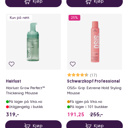
Kjøp
Kjøp
Kun på nett
25%
Karakter:
4.6 av 5 mulige
(17)
Hairlust
Schwarzkopf Professional
Hairlust Grow Perfect™
OSiS+ Grip Extreme Hold Styling
Thickening Mousse
Mousse
På lager på Vita.no
Få igjen på Vita.no
Utilgjengelig i butikk
På lager i 101 butikker
319 NOK
191.25 i stedet fo
319,-
191,25
255,-
Kjøp
Kjøp