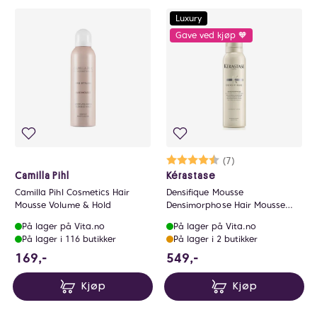
Luxury
Gave ved kjøp 🧡
Karakter:
4.6 av 5 mulige
(7)
Camilla Pihl
Kérastase
Camilla Pihl Cosmetics Hair
Densifique Mousse
Mousse Volume & Hold
Densimorphose Hair Mousse
150ml
På lager på Vita.no
På lager på Vita.no
På lager i 116 butikker
På lager i 2 butikker
169 NOK
549 NOK
169,-
549,-
Kjøp
Kjøp