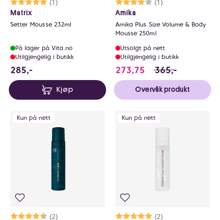
Karakter:
5.0 av 5 mulige
(1)
Karakter:
4.0 av 5 mulige
(1)
Matrix
Amika
Setter Mousse 232ml
Amika Plus Size Volume & Body
Mousse 250ml
På lager på Vita.no
Utsolgt på nett
Utilgjengelig i butikk
Utilgjengelig i butikk
285 NOK
273.75 i stedet fo
285,-
273,75
365,-
Kjøp
Overvåk produkt
Kun på nett
Kun på nett
Karakter:
4.5 av 5 mulige
(2)
Karakter:
5.0 av 5 mulige
(2)