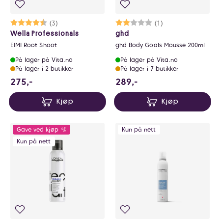
Karakter:
4.3 av 5 mulige
(3)
Karakter:
2.0 av 5 mulige
(1)
Wella Professionals
ghd
EIMI Root Shoot
ghd Body Goals Mousse 200ml
På lager på Vita.no
På lager på Vita.no
På lager i 2 butikker
På lager i 7 butikker
275 NOK
289 NOK
275,-
289,-
Kjøp
Kjøp
Gave ved kjøp 🫧
Kun på nett
Kun på nett