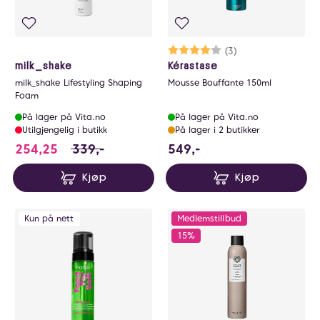
Karakter:
4.0 av 5 mulige
(3)
milk_shake
Kérastase
milk_shake Lifestyling Shaping
Mousse Bouffante 150ml
Foam
På lager på Vita.no
På lager på Vita.no
Utilgjengelig i butikk
På lager i 2 butikker
254.25 i stedet for 339 NOK, du sparer 84.7
549 NOK
254,25
339,-
549,-
Kjøp
Kjøp
Kun på nett
Medlemstillbud
15%