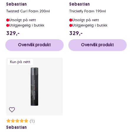
Sebastian
Sebastian
Twisted Curl Foam 200ml
Thickefy Foam 190ml
Utsolgt på nett
Utsolgt på nett
Utilgjengelig i butikk
Utilgjengelig i butikk
329 NOK
329 NOK
329,-
329,-
Overvåk produkt
Overvåk produkt
Kun på nett
Karakter:
5.0 av 5 mulige
(1)
Sebastian