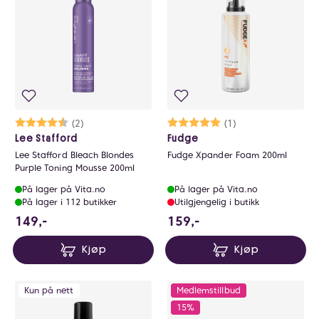
Karakter:
4.5 av 5 mulige
(2)
Karakter:
5.0 av 5 mulige
(1)
Lee Stafford
Fudge
Lee Stafford Bleach Blondes
Fudge Xpander Foam 200ml
Purple Toning Mousse 200ml
På lager på Vita.no
På lager på Vita.no
På lager i 112 butikker
Utilgjengelig i butikk
149 NOK
159 NOK
149,-
159,-
Kjøp
Kjøp
Kun på nett
Medlemstillbud
15%