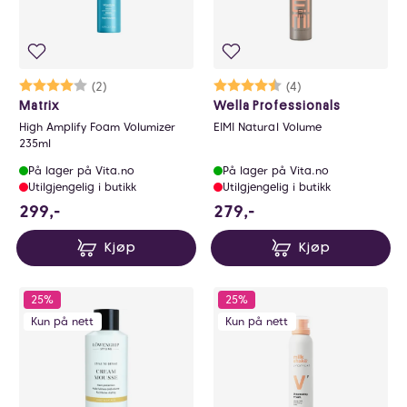
Karakter:
4.0 av 5 mulige
(2)
Karakter:
4.8 av 5 mulige
(4)
Matrix
Wella Professionals
High Amplify Foam Volumizer
EIMI Natural Volume
235ml
På lager på Vita.no
På lager på Vita.no
Utilgjengelig i butikk
Utilgjengelig i butikk
299 NOK
279 NOK
299,-
279,-
Kjøp
Kjøp
25%
25%
Kun på nett
Kun på nett