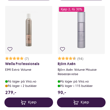
Kjøp 2, få 30%
Karakter:
5.0 av 5 mulige
(7)
Karakter:
4.5 av 5 mulige
(94)
Wella Professionals
Björn Axén
EIMI Extra Volume
Björn Axén Volume Mousse
Reisestørrelse
På lager på Vita.no
På lager på Vita.no
På lager i 2 butikker
På lager i 115 butikker
279 NOK
90 NOK
279,-
90,-
Kjøp
Kjøp