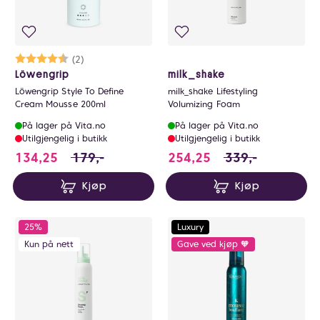
Karakter:
4.5 av 5 mulige
(2)
Löwengrip
milk_shake
Löwengrip Style To Define
milk_shake Lifestyling
Cream Mousse 200ml
Volumizing Foam
På lager på Vita.no
På lager på Vita.no
Utilgjengelig i butikk
Utilgjengelig i butikk
134.25 i stedet for 179 NOK, du sparer 44.7
254.25 i stedet fo
134,25
179,-
254,25
339,-
Kjøp
Kjøp
25%
Luxury
Kun på nett
Gave ved kjøp 🧡