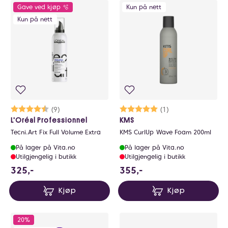
Gave ved kjøp 🫧
Kun på nett
Kun på nett
Karakter:
4.7 av 5 mulige
(9)
Karakter:
5.0 av 5 mulige
(1)
L'Oréal Professionnel
KMS
Tecni.Art Fix Full Volume Extra
KMS CurlUp Wave Foam 200ml
På lager på Vita.no
På lager på Vita.no
Utilgjengelig i butikk
Utilgjengelig i butikk
325 NOK
355 NOK
325,-
355,-
Kjøp
Kjøp
20%