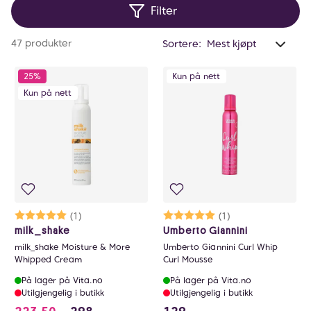
Filter
Anta
47 produkter
Sortere:
valg
filtr
25%
Kun på nett
0
Kun på nett
Karakter:
5.0 av 5 mulige
(1)
Karakter:
5.0 av 5 mulige
(1)
milk_shake
Umberto Giannini
milk_shake Moisture & More
Umberto Giannini Curl Whip
Whipped Cream
Curl Mousse
På lager på Vita.no
På lager på Vita.no
Utilgjengelig i butikk
Utilgjengelig i butikk
223.5 i stedet for 298 NOK, du sparer 74.5 N
129 NOK