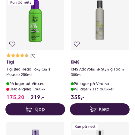
Kun på nett
Karakter:
4.4 av 5 mulige
(5)
Tigi
KMS
Tigi Bed Head Foxy Curls
KMS AddVolume Styling Foam
Mousse 250ml
300ml
På lager på Vita.no
På lager på Vita.no
Utilgjengelig i butikk
På lager i 113 butikker
175.2 i stedet for 219 NOK, du sparer 43.8
355 NOK
175,20
219,-
355,-
Kjøp
Kjøp
Kun på nett