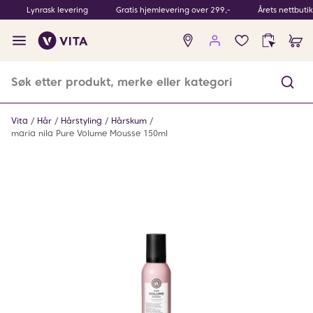
Lynrask levering
Gratis hjemlevering over 299,-
Årets nettbuti
Ingen
produkter
i
ønskeliste
Vita
Hår
Hårstyling
Hårskum
maria nila Pure Volume Mousse 150ml