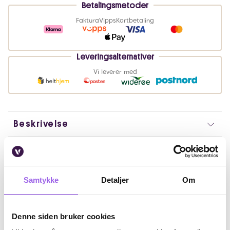
Betalingsmetoder
Faktura
Vipps
Kortbetaling
Leveringsalternativer
Vi leverer med
Beskrivelse
Bruk
Fordeler
Samtykke
Detaljer
Om
Ingredienser
Denne siden bruker cookies
Artikkelnummer: 032023009