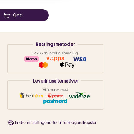
9 NOK
Kjøp
Betalingsmetoder
Faktura
Vipps
Kortbetaling
Leveringsalternativer
Vi leverer med
Endre innstillingene for informasjonskapsler