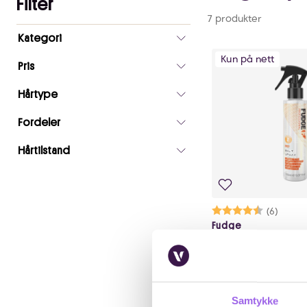
Filter
7 produkter
Antall
Kategori
valgte
Kun på nett
filtre
Pris
0
Hårtype
Fordeler
Hårtilstand
Karakter:
4.3 av 5 mu
(6)
Fudge
Fudge Salt Spray 1
På lager på Vita.no
Utilgjengelig i butikk
159 NOK
159,-
Samtykke