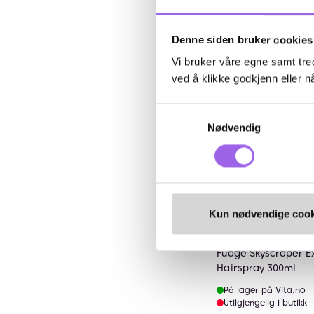
Kj
Denne siden bruker cookies
Vi bruker våre egne samt tred
Kun på nett
ved å klikke godkjenn eller nå
Samtykkevalg
Nødvendig
Kun nødvendige cook
Karakter:
4.5 av 5 mu
(2)
Fudge
Fudge Skyscraper E
Hairspray 300ml
På lager på Vita.no
Utilgjengelig i butikk