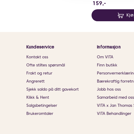
159 NOK
159,-
Kj
Kundeservice
Informasjon
Kontakt oss
Om VITA
Ofte stiltes spørsmål
Finn butikk
Frakt og retur
Personvernerklærin
Angrerett
Bærekraftig forretn
Sjekk saldo på ditt gavekort
Jobb hos oss
Klikk & Hent
Samarbeid med oss
Salgsbetingelser
VITA x Jan Thomas 
Brukeromtaler
VITA Behandlinger