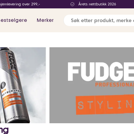
hjemlevering over 299,-
Årets nettbutikk 2026
Bestselgere
Merker
ing