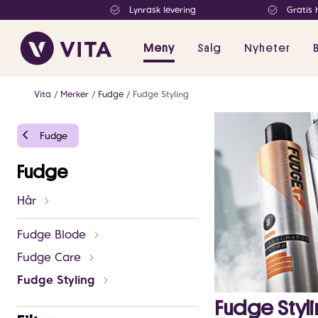
Lynrask levering
Gratis 
Meny
Salg
Nyheter
Vita
Merker
Fudge
Fudge Styling
Fudge
Fudge
Hår
Fudge Blode
Fudge Care
Fudge Styling
Fudge Styl