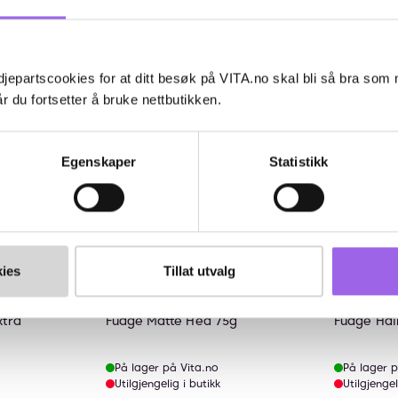
øp
Kjøp
jepartscookies for at ditt besøk på VITA.no skal bli så bra som
Kun på nett
Kun på n
r du fortsetter å bruke nettbutikken.
Egenskaper
Statistikk
ies
Tillat utvalg
lige
Ka
5.
Fudge
Fudge
xtra
Fudge Matte Hed 75g
Fudge Hai
På lager på Vita.no
På lager p
Utilgjengelig i butikk
Utilgjengel