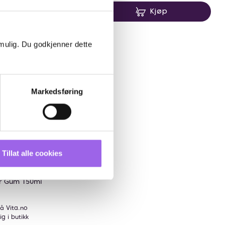
Kjøp
Kjøp
 mulig. Du godkjenner dette
ett
Markedsføring
Tillat alle cookies
rakter:
0 av 5 mulige
(2)
r Gum 150ml
å Vita.no
ig i butikk