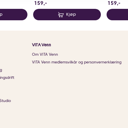
159 NOK
15
159,-
159,-
øp
Kjøp
VITA Venn
Om VITA Venn
VITA Venn medlemsvilkår og personvernerklæring
g
ingsdrift
Studio