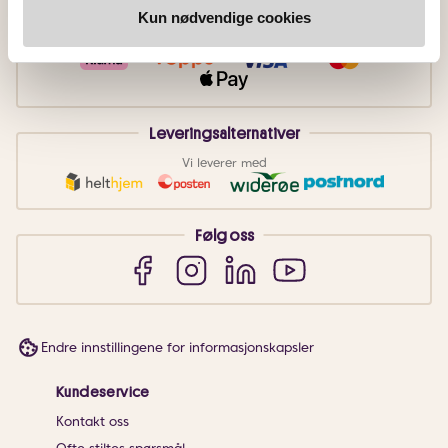
Betalingsmetoder
Kun nødvendige cookies
Faktura
Vipps
Kortbetaling
Leveringsalternativer
Vi leverer med
Følg oss
Endre innstillingene for informasjonskapsler
Kundeservice
Kontakt oss