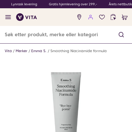
Lynrask levering
Gratis hjemlevering over 299,-
Årets nettbuti
Ingen
produkter
i
ønskeliste
Vita
Merker
Emma S.
Smoothing Niacinamide formula