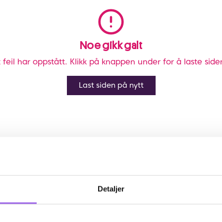
Noe gikk galt
 feil har oppstått. Klikk på knappen under for å laste side
Last siden på nytt
Detaljer