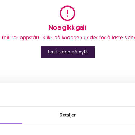
Noe gikk galt
 feil har oppstått. Klikk på knappen under for å laste side
Last siden på nytt
Detaljer