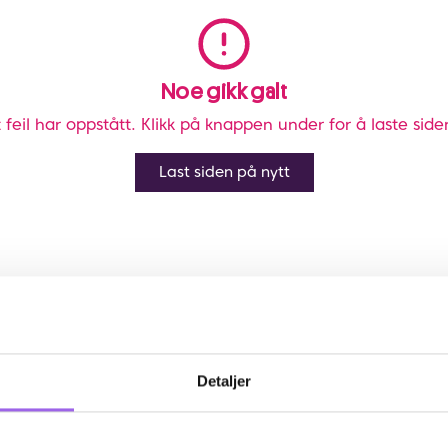
Noe gikk galt
 feil har oppstått. Klikk på knappen under for å laste side
Last siden på nytt
Detaljer