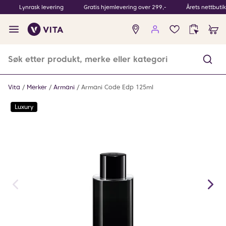
Lynrask levering
Gratis hjemlevering over 299,-
Årets nettbuti
Ingen
produkter
i
ønskeliste
Vita
Merker
Armani
Armani Code Edp 125ml
Luxury