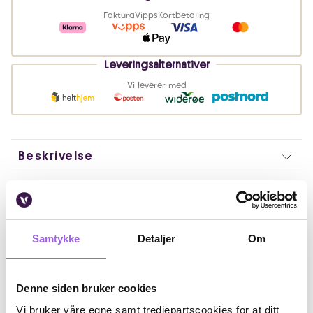
Faktura
Vipps
Kortbetaling
Leveringsalternativer
Vi leverer med
Beskrivelse
Bruk
Fordeler
Samtykke
Detaljer
Om
Ingredienser
Denne siden bruker cookies
Artikkelnummer: 240612004
Vi bruker våre egne samt tredjepartscookies for at ditt