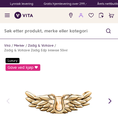
Lynrask levering
Gratis hjemlevering over 299,-
Årets nettbuti
Ingen
produkter
i
ønskeliste
Vita
Merker
Zadig & Voltaire
Zadig & Voltaire Zadig Edp Intense 50ml
Luxury
Gave ved kjøp 🖤