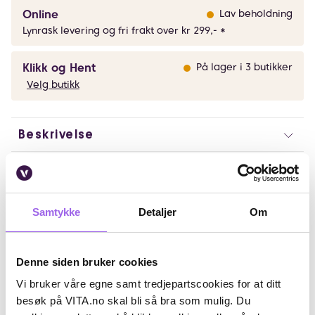
Online
Lav beholdning
Lynrask levering og fri frakt over kr 299,- *
Klikk og Hent
På lager i 3 butikker
Velg butikk
Beskrivelse
Bruk
Ingredienser
Samtykke
Detaljer
Om
Artikkelnummer: 260325011
Denne siden bruker cookies
Omtaler
Vi bruker våre egne samt tredjepartscookies for at ditt
Andre har også kjøpt..
besøk på VITA.no skal bli så bra som mulig. Du