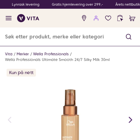
Lynrask levering
Gratis hjemlevering over 299,-
Årets nettbuti
Ingen
produkter
i
ønskeliste
Vita
Merker
Wella Professionals
Wella Professionals Ultimate Smooth 24/7 Silky Milk 30ml
Kun på nett