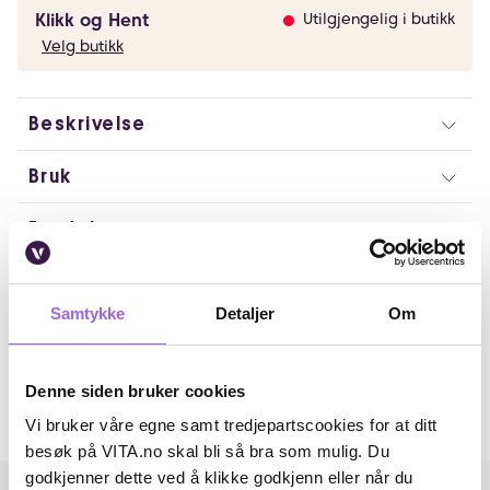
Klikk og Hent
Utilgjengelig i butikk
Velg butikk
Beskrivelse
Bruk
Fordeler
Ingredienser
Samtykke
Detaljer
Om
Artikkelnummer: 260424004
Omtaler
Denne siden bruker cookies
Vi bruker våre egne samt tredjepartscookies for at ditt
Andre har også kjøpt..
besøk på VITA.no skal bli så bra som mulig. Du
godkjenner dette ved å klikke godkjenn eller når du