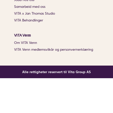
Samarbeid med oss
VITA x Jan Thomas Studio
VITA Behandlinger
VITA Venn
Om VITA Venn
VITA Venn medlemsvilkår og personvernerklæring
Alle rettigheter reservert til Vita Group AS
Noe gikk galt
En ukjent feil har oppstått. Klikk på knappen under for