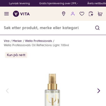
Lynrask levering
Gratis hjemlevering over 299,-
Årets nettbuti
Ingen
produkter
i
ønskeliste
Vita
Merker
Wella Professionals
Wella Professionals Oil Reflections Light 100ml
Kun på nett