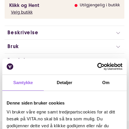
Klikk og Hent
Utilgjengelig i butikk
Velg butikk
Beskrivelse
Bruk
Fordeler
Ingredienser
Samtykke
Detaljer
Om
Artikkelnummer: 375427
Omtaler
Denne siden bruker cookies
Vi bruker våre egne samt tredjepartscookies for at ditt
Andre har også kjøpt..
besøk på VITA.no skal bli så bra som mulig. Du
godkjenner dette ved å klikke godkjenn eller når du