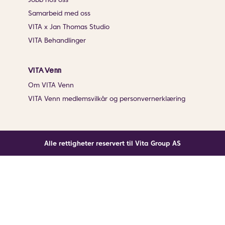
Samarbeid med oss
VITA x Jan Thomas Studio
VITA Behandlinger
VITA Venn
Om VITA Venn
VITA Venn medlemsvilkår og personvernerklæring
Alle rettigheter reservert til Vita Group AS
Noe gikk galt
En ukjent feil har oppstått. Klikk på knappen under for